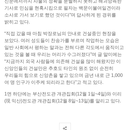
신문에서까지 사물의 정확을 분별하지 못하고 해괴망측한
기사로 민심을 현혹시킴으로 필자는 백문이불여일견이라
소사로 가서 보기로 했던 것이다”며 답사하게 된 경위를
밝히고 있다.
“직접 갔을 때 마침 박장로님의 안내로 건설중인 현장을
보았다. 여러 성도들이 찬송가를 부르며 작업하는 모습은
일반 사회에서 평하는 말과는 전혀 다른 각도에서 움직이고
있는 것을 볼 때 우리는 머리가 수그러졌다”며 글 말미에는
“지금까지 외국 사람들에 의존해 건설을 많이 해왔지만 이
신앙인들의 건설만은 추호도 타인의 원조 없이 순전히
우리들의 힘으로 신앙촌을 쌓고 있으며 금년 내로 근 1,000
여 명 인구가 이주케 되리라고 한다”고 적고 있다.
1면 하단에는 부산전도관 개관집회(12월 1일~4일)와 이리
(現 익산)전도관 개관집회(12월 8일~13일)를 알리고 있다.