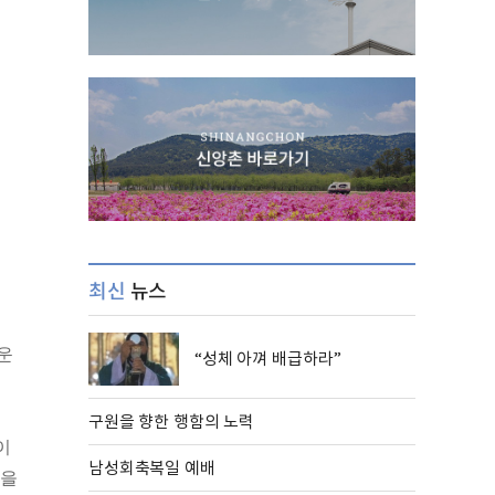
최신
뉴스
운
“성체 아껴 배급하라”
구원을 향한 행함의 노력
이
남성회축복일 예배
상을