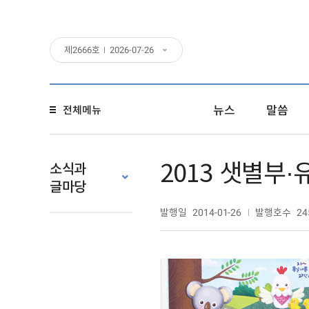
제
2666
호
2026-07-26
뉴스
말씀
전체메뉴
2013 샛별부
소식과
글마당
발행일
발행호수
2014-01-26
24