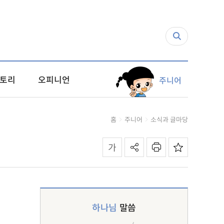
토리
오피니언
주니어
홈
주니어
소식과 글마당
하나님
말씀