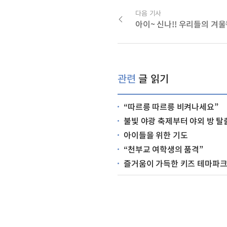
다음 기사
아이~ 신나!! 우리들의 겨
관련
글 읽기
“따르릉 따르릉 비켜나세요”
불빛 야광 축제부터 야외 방 탈출 게임까지.. 
아이들을 위한 기도
“천부교 여학생의 품격”
즐거움이 가득한 키즈 테마파크