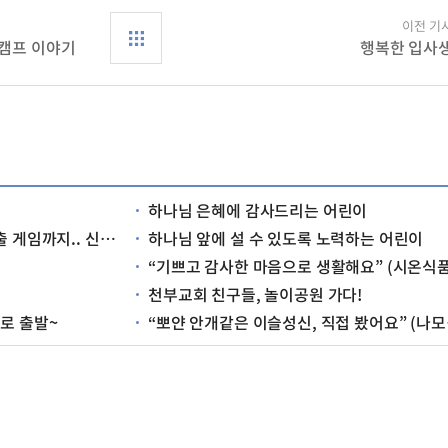
이전 기
울캠프 이야기
행복한 입사
하나님 은혜에 감사드리는 어린이
신앙촌 캠프 역시 최고!
하나님 앞에 설 수 있도록 노력하는 어린이
“기쁘고 감사한 마음으로 생활해요” (시온식품여자고등학교 새내기들
천부교회 친구들, 놀이공원 가다!
로 출발~
“뽀얀 안개같은 이슬성신, 직접 봤어요” (나모나(초5)/성남교회)