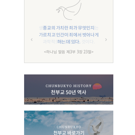
종교의 가치란 죄가 무엇인지
가르치고 인간이 죄에서 벗어나게
하는 데 있다.
<하나님 말씀 제3부 3장 23절>