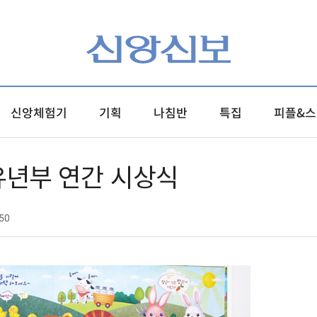
신앙체험기
기획
나침반
특집
피플&스
·유년부 연간 시상식
50