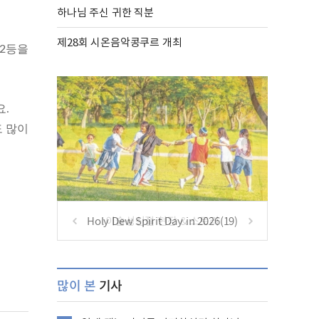
하나님 주신 귀한 직분
제28회 시온음악콩쿠르 개최
 2등을
요.
도 많이
Holy Dew Spirit Day in 2026(19)
많이 본
기사