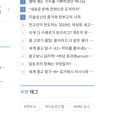
열매 맺는 가지를 기뻐하셨던 하나님
1
사
“새로운 판매 전략으로 도약하자”
2
생
이슬성신의 증거와 천부교의 시작
3
전교인이 전도하는 2019년, 여성회 새교인 증가 추세
4
이게 다 수메르가 원조라고? 최초의 문명, 수메르는 어떤 문명이었을까?
5
꿀 고르기 꿀팁! 꿀이라고 다 같은 꿀이 아니다!
6
세계 종교 탐구 <11> 악마를 쫓아내는 의식의 뿌리에 대하여
7
알고보니 심리학! <바넘 효과(Barnum effect)>
8
달토끼의 정체는 무엇일까?
9
)
세계 종교 탐구 <9> 길가메시 서사시와 성경에 대하여
10
추천
태그
#천부교
#이슬성신절
#MBC승소