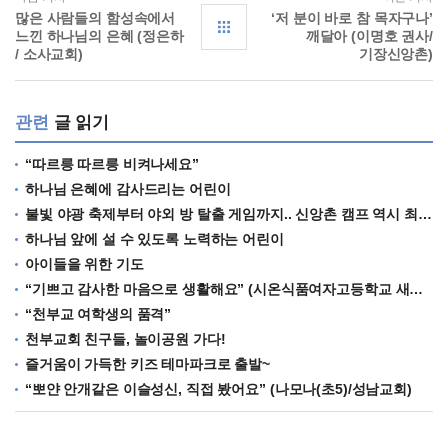
많은 사람들의 함성속에서
‘저 분이 바로 참 목자구나’
느낀 하나님의 은혜 (정은하
깨달아 (이명호 권사/
/ 소사교회)
기장신앙촌)
관련
글 읽기
“따르릉 따르릉 비켜나세요”
하나님 은혜에 감사드리는 어린이
불빛 야광 축제부터 야외 방 탈출 게임까지.. 신앙촌 캠프 역시 최고!
하나님 앞에 설 수 있도록 노력하는 어린이
아이들을 위한 기도
“기쁘고 감사한 마음으로 생활해요” (시온식품여자고등학교 새내기들)
“천부교 여학생의 품격”
천부교회 친구들, 놀이공원 가다!
즐거움이 가득한 키즈 테마파크로 출발~
“뽀얀 안개같은 이슬성신, 직접 봤어요” (나모나(초5)/성남교회)