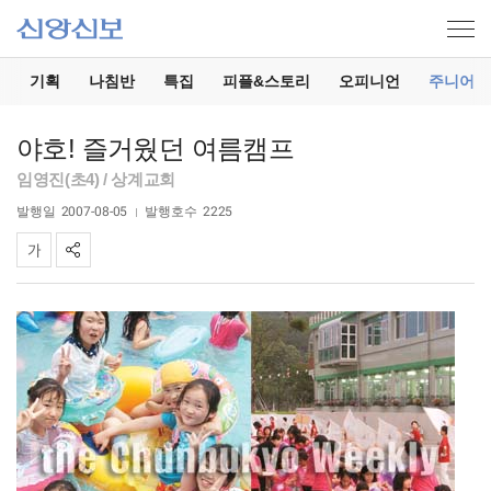
기
기획
나침반
특집
피플&스토리
오피니언
주니어
야호! 즐거웠던 여름캠프
임영진(초4) / 상계교회
발행일
2007-08-05
발행호수
2225