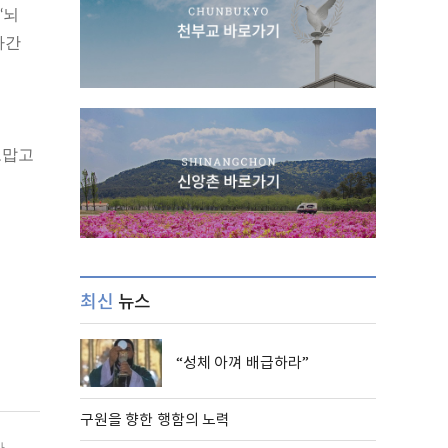
‘뇌
나간
을
고맙고
최신
뉴스
“성체 아껴 배급하라”
구원을 향한 행함의 노력
사