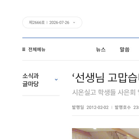
제
2666
호
2026-07-26
뉴스
말씀
전체메뉴
‘선생님 고맙습
소식과
글마당
시온실고 학생들 사은회
발행일
발행호수
2012-02-02
23