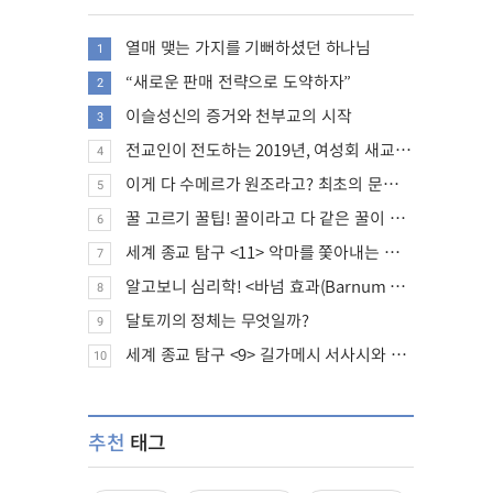
열매 맺는 가지를 기뻐하셨던 하나님
1
“새로운 판매 전략으로 도약하자”
2
이슬성신의 증거와 천부교의 시작
3
전교인이 전도하는 2019년, 여성회 새교인 증가 추세
4
이게 다 수메르가 원조라고? 최초의 문명, 수메르는 어떤 문명이었을까?
5
꿀 고르기 꿀팁! 꿀이라고 다 같은 꿀이 아니다!
6
세계 종교 탐구 <11> 악마를 쫓아내는 의식의 뿌리에 대하여
7
알고보니 심리학! <바넘 효과(Barnum effect)>
8
달토끼의 정체는 무엇일까?
9
세계 종교 탐구 <9> 길가메시 서사시와 성경에 대하여
10
추천
태그