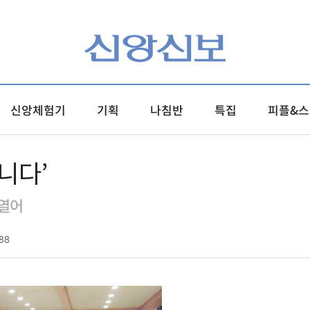
신앙체험기
기획
나침반
특집
피플&스
니다’
 열어
88