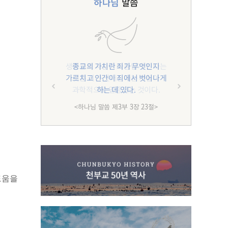
하나님
말씀
종교의 가치란 죄가 무엇인지
가르치고 인간이 죄에서 벗어나게
하는 데 있다.
<하나님 말씀 제3부 3장 23절>
도움을