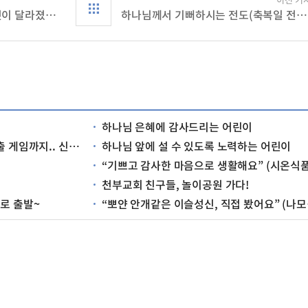
‘교회 다니면서 나의 모든 것이 달라졌어요’ (류보은, 중2/가야교회)
하나님께서 기뻐하시는 전도(축복일 전도상 장유진, 초4 / 양평교회)
하나님 은혜에 감사드리는 어린이
신앙촌 캠프 역시 최고!
하나님 앞에 설 수 있도록 노력하는 어린이
“기쁘고 감사한 마음으로 생활해요” (시온식품여자고등학교 새내기들
천부교회 친구들, 놀이공원 가다!
로 출발~
“뽀얀 안개같은 이슬성신, 직접 봤어요” (나모나(초5)/성남교회)