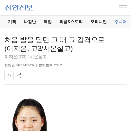
기
기획
나침반
특집
피플&스토리
오피니언
주니어
처음 발을 딛던 그 때 그 감격으로
(이지은, 고3/시온실고)
이지은(고3) / 시온실고
발행일
2011-01-26
발행호수
2352