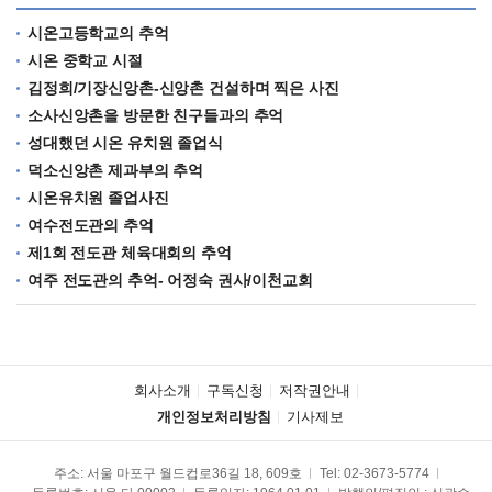
시온고등학교의 추억
시온 중학교 시절
김정희/기장신앙촌-신앙촌 건설하며 찍은 사진
소사신앙촌을 방문한 친구들과의 추억
성대했던 시온 유치원 졸업식
덕소신앙촌 제과부의 추억
시온유치원 졸업사진
여수전도관의 추억
제1회 전도관 체육대회의 추억
여주 전도관의 추억- 어정숙 권사/이천교회
회사소개
구독신청
저작권안내
개인정보처리방침
기사제보
주소: 서울 마포구 월드컵로36길 18, 609호
Tel:
02-3673-5774