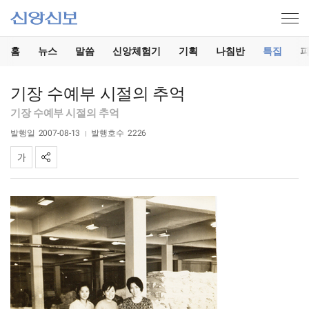
홈
뉴스
말씀
신앙체험기
기획
나침반
특집
기장 수예부 시절의 추억
기장 수예부 시절의 추억
발행일
2007-08-13
발행호수
2226