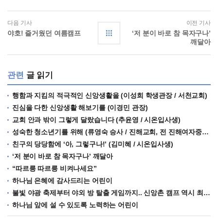
다음 기사
이전 기사
야호! 즐거웠던 여름캠프
‘저 분이 바로 참 목자구나’
깨달아
관련
글 읽기
행함과 지킴의 적극적인 신앙생활을 (이성희 학생관장 / 서천교회)
진심을 다한 신앙생활 해보기를 (이경민 관장)
교회 안과 밖이 그렇게 달랐습니다 (추윤영 / 시온입사생)
성숙한 청소년기를 위해 (류영숙 승사 / 진해교회, 전 진해여자중학교장)
친구의 당당함에 ‘아, 그렇구나!’ (김미혜 / 시온입사생)
‘저 분이 바로 참 목자구나’ 깨달아
“따르릉 따르릉 비켜나세요”
하나님 은혜에 감사드리는 어린이
불빛 야광 축제부터 야외 방 탈출 게임까지.. 신앙촌 캠프 역시 최고!
하나님 앞에 설 수 있도록 노력하는 어린이