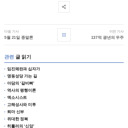
다음 기사
이전 기사
5월 21일 종말론
137억 광년의 우주
관련
글 읽기
임진왜란과 십자가
명동성당 가는 길
아담의 ‘갈비뼈’
역사의 평행이론
엑소시스트
고해성사와 미투
퇴마 신부
위대한 정복
히틀러의 ‘신앙’