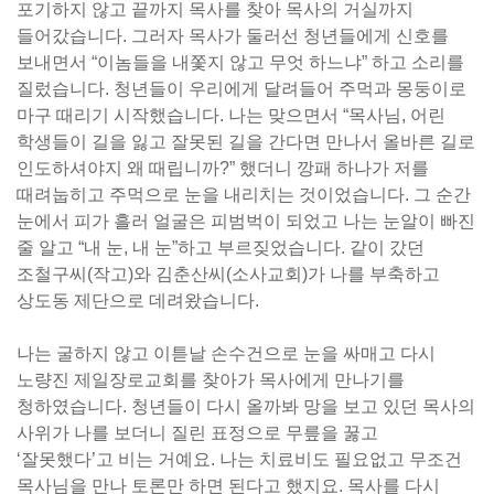
포기하지 않고 끝까지 목사를 찾아 목사의 거실까지
들어갔습니다. 그러자 목사가 둘러선 청년들에게 신호를
보내면서 “이놈들을 내쫓지 않고 무엇 하느냐” 하고 소리를
질렀습니다. 청년들이 우리에게 달려들어 주먹과 몽둥이로
마구 때리기 시작했습니다. 나는 맞으면서 “목사님, 어린
학생들이 길을 잃고 잘못된 길을 간다면 만나서 올바른 길로
인도하셔야지 왜 때립니까?” 했더니 깡패 하나가 저를
때려눕히고 주먹으로 눈을 내리치는 것이었습니다. 그 순간
눈에서 피가 흘러 얼굴은 피범벅이 되었고 나는 눈알이 빠진
줄 알고 “내 눈, 내 눈”하고 부르짖었습니다. 같이 갔던
조철구씨(작고)와 김춘산씨(소사교회)가 나를 부축하고
상도동 제단으로 데려왔습니다.
나는 굴하지 않고 이튿날 손수건으로 눈을 싸매고 다시
노량진 제일장로교회를 찾아가 목사에게 만나기를
청하였습니다. 청년들이 다시 올까봐 망을 보고 있던 목사의
사위가 나를 보더니 질린 표정으로 무릎을 꿇고
‘잘못했다’고 비는 거예요. 나는 치료비도 필요없고 무조건
목사님을 만나 토론만 하면 된다고 했지요. 목사를 다시