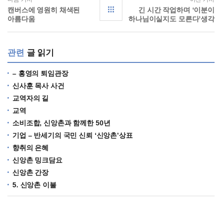
캔버스에 영원히 채색된
긴 시간 작업하며 ‘이분이
아름다움
하나님이실지도 모른다’생각
관련
글 읽기
– 홍영의 퇴임관장
신사훈 목사 사건
교역자의 길
교역
소비조합, 신앙촌과 함께한 50년
기업 – 반세기의 국민 신뢰 ‘신앙촌’상표
향취의 은혜
신앙촌 밍크담요
신앙촌 간장
5. 신앙촌 이불