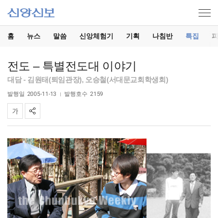
홈
뉴스
말씀
신앙체험기
기획
나침반
특집
전도 – 특별전도대 이야기
대담 - 김원태(퇴임관장), 오승철(서대문교회학생회)
발행일
2005-11-13
발행호수
2159