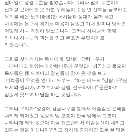
일대일로 성경토론을 벌였습니다. 그러나 말이 토론이지
신학교 근처에도 못 가본 우리들이 수십 년 신학을 공부하고
목회를 해온 노회(老獪)한 목사들과 상대가 될까 하고
처음에는 은근히 켕기는 마음이 들었고 가서 창피나 당하면
어떻게 하나 걱정이 앞섰습니다. 그러나 하나님이 함께
하시니 하나님의 권능을 믿고 무조건 부딪치기로
하였습니다.
교회를 찾아가서는 목사에게 ‘말세에 감람나무가
나타난다고 하였는데 감람나무가 무엇입니까?’라고 물으면
목사들은 웬 까까머리 청년들이 찾아 온 것을 보고
‘너희들이 무엇을 안다고 까부느냐’하는 태도로 “감람나무란
모세와 엘리아, 여호수아와 갈렙, 신구약이다” 운운하며
점잖게 웃으며 대답을 하는 것입니다.
그러나 우리가 “성경에 감람나무를 통해서 이슬같은 은혜를
내리게 되어있고 동방의 땅 모퉁이 한국 땅에서 그분이
나타나게 되어 있으며 지금 전도관에서 이슬성신이 내리고
있다는 것을 아십니까?”라고 강하게 증거하면 모두 꿀 먹은