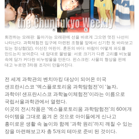
회전하는 모래판: 돌아가는 모래판에 선을 바르게 그으면 멋진 나선이
나타난다. 과학체험전 입구에 마련된 조형물 앞에서 신기한 듯 바라보고
있는 정상협(앞), 이선진 어린이. 혼돈의 바다: 바람이 어떻게 파도를
만드는지 보여준다. 내 맘대로 물방울: 서로 크기가 다른 고리를 비눗물
속에 담가 커다란 비누방울을 만든다. 핀스크린: 사물의 형상을 핀에
대고 누르면 3차원 조각이 만들어진다.
전 세계 과학관의 벤치마킹 대상이 되어온 미국
샌프란시스코 ‘엑스플로토리움 과학탐험전’이 ‘놀자,
과학아! 샌프란시스코 과학놀이체험전’이라는 이름으로
국립서울과학관에서 열렸다.
이곳의 전시작품은 ‘엑스플로토리움 과학탐험전’의 60여개
아이템을 그대로 옮겨 온 것으로 아이들에게 신나고
흥미로운 생활 속 놀이와 함께 ‘과학 원리’까지 깨칠 수 있는
장을 마련해보고자 총 5개의 테마로 준비 된 것이다.