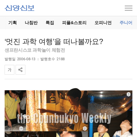
기
기획
나침반
특집
피플&스토리
오피니언
주니어
‘멋진 과학 여행’을 떠나볼까요?
샌프란시스코 과학놀이 체험전
발행일
2006-08-13
발행호수
2188