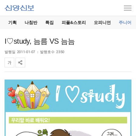
기
기획
나침반
특집
피플&스토리
오피니언
주니어
I♡study, 늠름 VS 늠늠
발행일
2011-01-07
발행호수
2350