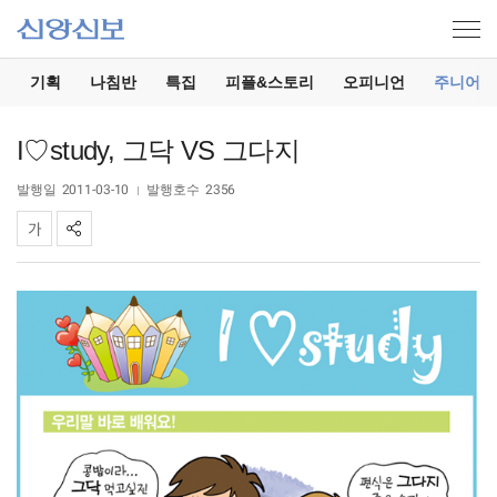
기
기획
나침반
특집
피플&스토리
오피니언
주니어
I♡study, 그닥 VS 그다지
발행일
2011-03-10
발행호수
2356