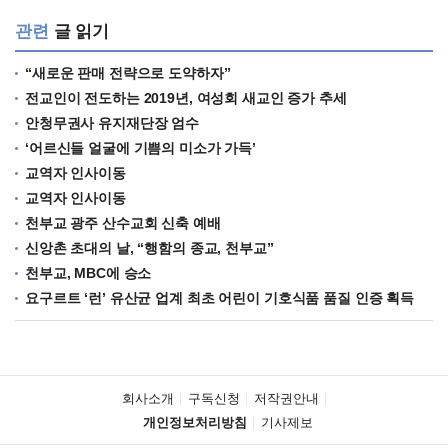
관련
글 읽기
“새로운 판매 전략으로 도약하자”
전교인이 전도하는 2019년, 여성회 새교인 증가 추세
안청무권사 유지재단장 엄수
‘어르신들 얼굴에 기쁨의 미소가 가득’
교역자 인사이동
교역자 인사이동
천부교 광주 산수교회 신축 예배
신앙촌 초대의 날, “행함의 종교, 천부교”
천부교, MBC에 승소
요구르트 ‘런’ 유산균 업계 최초 어린이 기호식품 품질 인증 획득
회사소개
구독신청
저작권안내
개인정보처리방침
기사제보