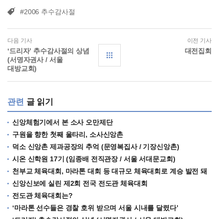
#2006 추수감사절
다음 기사
이전 기사
‘드리자’ 추수감사절의 상념
대전집회
(서명자권사 / 서울
대방교회)
관련
글 읽기
신앙체험기에서 본 소사 오만제단
구원을 향한 첫째 울타리, 소사신앙촌
덕소 신앙촌 제과공장의 추억 (문영복집사 / 기장신앙촌)
시온 신학원 17기 (임종배 전직관장 / 서울 서대문교회)
천부교 체육대회, 마라톤 대회 등 대규모 체육대회로 계승 발전 돼
신앙신보에 실린 제2회 전국 전도관 체육대회
전도관 체육대회는?
‘마라톤 선수들은 경찰 호위 받으며 서울 시내를 달렸다’