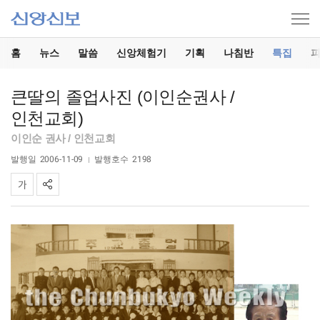
홈
뉴스
말씀
신앙체험기
기획
나침반
특집
큰딸의 졸업사진 (이인순권사 /
인천교회)
이인순 권사 / 인천교회
발행일
2006-11-09
발행호수
2198