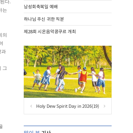
된다.
남성회축복일 예배
하는
하나님 주신 귀한 직분
제28회 시온음악콩쿠르 개최
회의
여
람과
 그
득
Holy Dew Spirit Day in 2026(19)
을
많이 본
기사