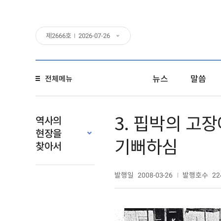
제
2666
호
2026-07-26
뉴스
말씀
전체메뉴
3. 핍박의 고
역사의
현장을
기뻐하심
찾아서
발행일
발행호수
2008-03-26
22