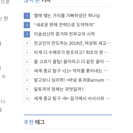
편으로
기
열매 맺는 가지를 기뻐하셨던 하나님
1
는 한
“새로운 판매 전략으로 도약하자”
2
이슬성신의 증거와 천부교의 시작
3
전교인이 전도하는 2019년, 여성회 새교인 증가 추세
을
4
이게 다 수메르가 원조라고? 최초의 문명, 수메르는 어떤 문명이었을까?
5
꿀 고르기 꿀팁! 꿀이라고 다 같은 꿀이 아니다!
6
백
세계 종교 탐구 <11> 악마를 쫓아내는 의식의 뿌리에 대하여
7
 수
알고보니 심리학! <바넘 효과(Barnum effect)>
8
달토끼의 정체는 무엇일까?
9
세계 종교 탐구 <9> 길가메시 서사시와 성경에 대하여
10
 다
에
추천
태그