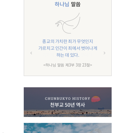
하나님
말씀
종교의 가치란 죄가 무엇인지
가르치고 인간이 죄에서 벗어나게
하는 데 있다.
<하나님 말씀 제3부 3장 23절>