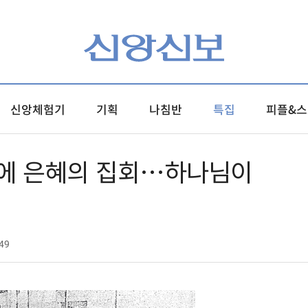
신앙체험기
기획
나침반
특집
피플&스
장에 은혜의 집회…하나님이
49