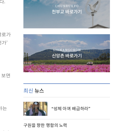
다.
장로가
런가’
 보면
최신
뉴스
“성체 아껴 배급하라”
하는
구원을 향한 행함의 노력