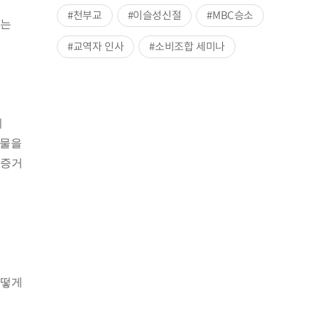
#천부교
#이슬성신절
#MBC승소
자는
#교역자 인사
#소비조합 세미나
의
눈물을
 증거
어떻게