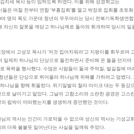
 김지세 목사 등이 임하도록 하였다. 이를 위해 성경학교는
이들은 며칠 전부터 연합 ‘부흥집회’를 열고 박장로 집회를 초토화
00여 명의 폭도 가운데 청년의 우두머리는 당시 전북기독학생연
에 자신의 잘못을 깨닫고 하나님께로 돌아와 회개하며 당시의 일
집회장에서 고성모 목사가 ‘저것 집어치워라’고 지팡이를 휘두르며 
며 일제히 하나님의 단상으로 돌진하면서 준비해 온 돌을 던지며
 폭력을 행사했다. 수많은 사람들이 돌과 주먹질, 발길질에 머
 청년들은 단상으로 뛰어올라 하나님께 위해를 가하려고 덤볐다. 
 하나님을 향해 휘둘렀다. 위기일발의 찰라 마이크 대는 두 동강
으로 날아가고 말았다. 그날의 고함소리와 소란한 광경은 고스
의 핍박이 어떠했는지를 생생하게 증언했던 것이다.
님의 역사는 인간이 가로막을 수 없으며 성신의 역사는 기성교
려 더욱 불붙듯 일어난다는 사실을 일깨워 주었다.