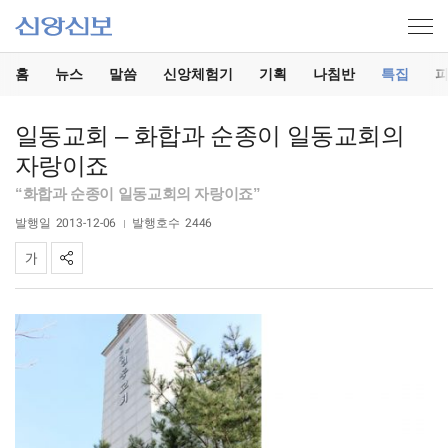
홈
뉴스
말씀
신앙체험기
기획
나침반
특집
일동교회 – 화합과 순종이 일동교회의
자랑이죠
“화합과 순종이 일동교회의 자랑이죠”
발행일
2013-12-06
발행호수
2446