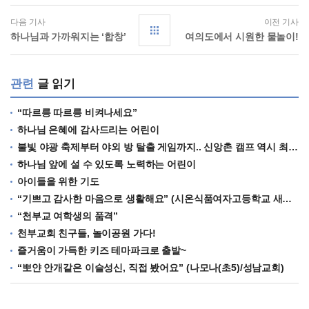
다음 기사
이전 기사
하나님과 가까워지는 ‘합창’
여의도에서 시원한 물놀이!
관련
글 읽기
“따르릉 따르릉 비켜나세요”
하나님 은혜에 감사드리는 어린이
불빛 야광 축제부터 야외 방 탈출 게임까지.. 신앙촌 캠프 역시 최고!
하나님 앞에 설 수 있도록 노력하는 어린이
아이들을 위한 기도
“기쁘고 감사한 마음으로 생활해요” (시온식품여자고등학교 새내기들)
“천부교 여학생의 품격”
천부교회 친구들, 놀이공원 가다!
즐거움이 가득한 키즈 테마파크로 출발~
“뽀얀 안개같은 이슬성신, 직접 봤어요” (나모나(초5)/성남교회)