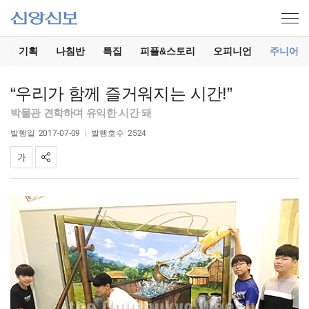
기
기획
나침반
특집
피플&스토리
오피니언
주니어
“우리가 함께 즐거워지는 시간!”
박물관 견학하며 유익한 시간 돼
발행일
2017-07-09
발행호수
2524