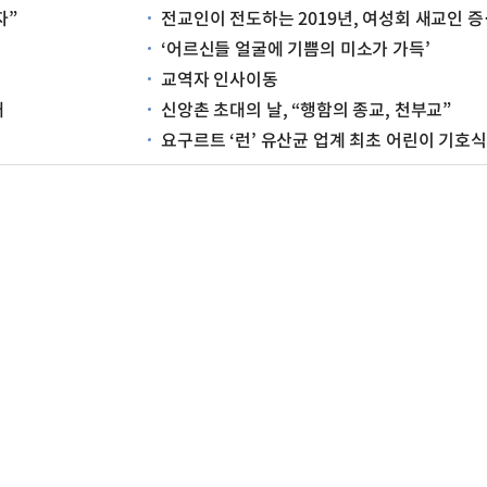
자”
전교인이 전도하는 2019년, 여성회 새교인 증가 추세
‘어르신들 얼굴에 기쁨의 미소가 가득’
교역자 인사이동
배
신앙촌 초대의 날, “행함의 종교, 천부교”
요구르트 ‘런’ 유산균 업계 최초 어린이 기호식품 품질 인증 획득