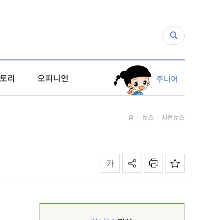
토리
오피니언
주니어
홈
뉴스
시온뉴스