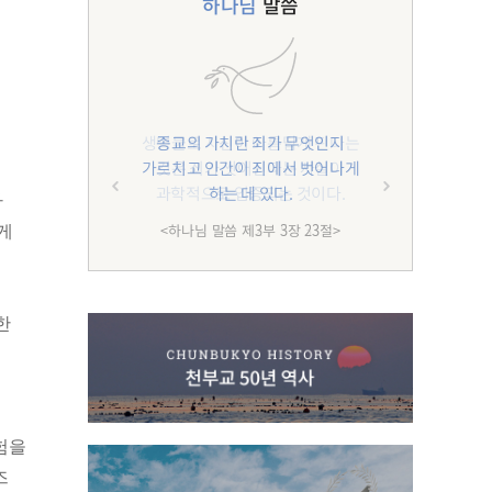
하나님
말씀
종교의 가치란 죄가 무엇인지
가르치고 인간이 죄에서 벗어나게
하는 데 있다.
가
<하나님 말씀 제3부 3장 23절>
게
한
험을
즈