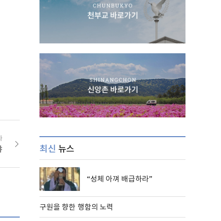
사
최신
뉴스
야
“성체 아껴 배급하라”
구원을 향한 행함의 노력