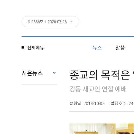
제
2666
호
2026-07-26
뉴스
말씀
전체메뉴
종교의 목적은 
시온뉴스
강동 새교인 연합 예배
발행일
발행호수
2014-10-05
24