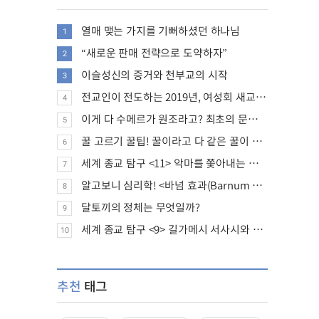
열매 맺는 가지를 기뻐하셨던 하나님
1
“새로운 판매 전략으로 도약하자”
2
이슬성신의 증거와 천부교의 시작
3
전교인이 전도하는 2019년, 여성회 새교인 증가 추세
4
이게 다 수메르가 원조라고? 최초의 문명, 수메르는 어떤 문명이었을까?
5
꿀 고르기 꿀팁! 꿀이라고 다 같은 꿀이 아니다!
6
세계 종교 탐구 <11> 악마를 쫓아내는 의식의 뿌리에 대하여
7
알고보니 심리학! <바넘 효과(Barnum effect)>
8
달토끼의 정체는 무엇일까?
9
세계 종교 탐구 <9> 길가메시 서사시와 성경에 대하여
10
추천
태그