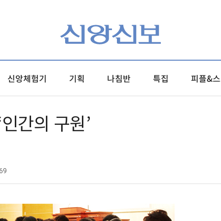
신앙체험기
기획
나침반
특집
피플&스
‘인간의 구원’
69