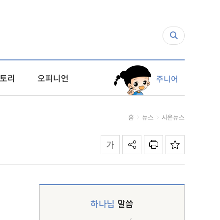
토리
오피니언
주니어
홈
뉴스
시온뉴스
하나님
말씀