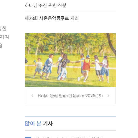
하나님 주신 귀한 직분
제28회 시온음악콩쿠르 개최
별한
어지며
을
Holy Dew Spirit Day in 2026(19)
많이 본
기사