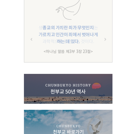
종교의 가치란 죄가 무엇인지
가르치고 인간이 죄에서 벗어나게
하는 데 있다.
<하나님 말씀 제3부 3장 23절>