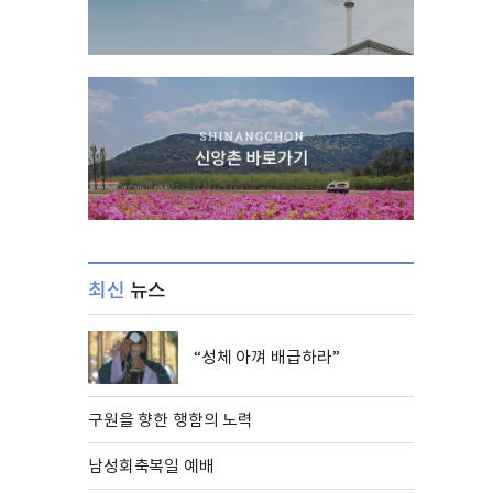
최신
뉴스
“성체 아껴 배급하라”
구원을 향한 행함의 노력
남성회축복일 예배