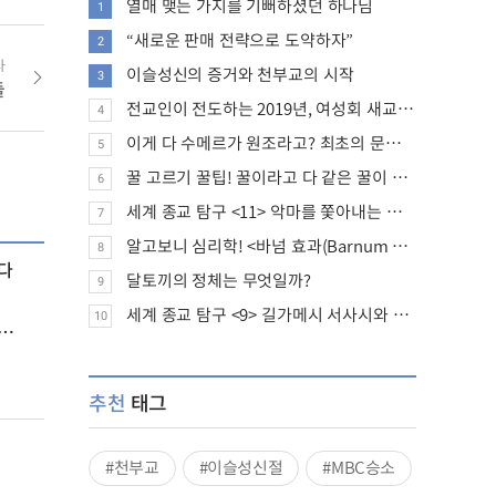
열매 맺는 가지를 기뻐하셨던 하나님
1
“새로운 판매 전략으로 도약하자”
2
사
이슬성신의 증거와 천부교의 시작
3
들
전교인이 전도하는 2019년, 여성회 새교인 증가 추세
4
이게 다 수메르가 원조라고? 최초의 문명, 수메르는 어떤 문명이었을까?
5
꿀 고르기 꿀팁! 꿀이라고 다 같은 꿀이 아니다!
6
세계 종교 탐구 <11> 악마를 쫓아내는 의식의 뿌리에 대하여
7
알고보니 심리학! <바넘 효과(Barnum effect)>
8
다
달토끼의 정체는 무엇일까?
9
세계 종교 탐구 <9> 길가메시 서사시와 성경에 대하여
10
추천
태그
#천부교
#이슬성신절
#MBC승소