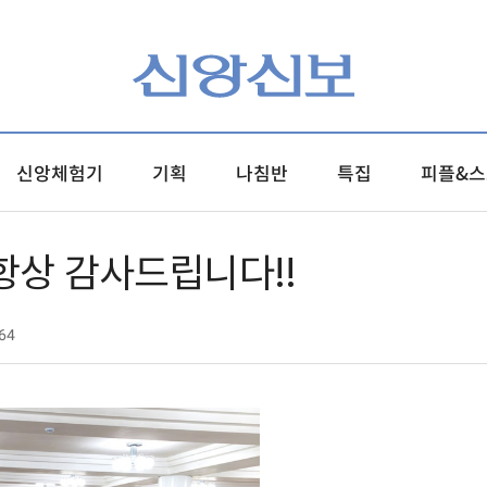
신앙체험기
기획
나침반
특집
피플&스
항상 감사드립니다!!
64