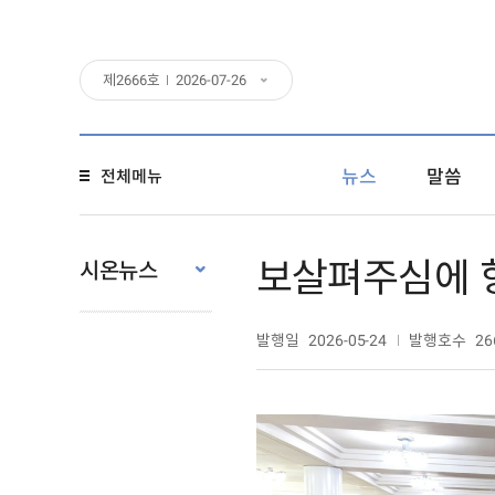
제
2666
호
2026-07-26
뉴스
말씀
전체메뉴
보살펴주심에 
시온뉴스
발행일
발행호수
2026-05-24
26