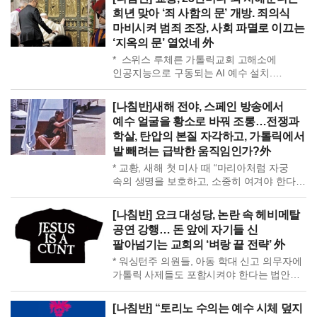
수십 년 몸담았던 사람들이 내린 결론이라면, 그 어떤 변명보다
피해자, “압도적 수치심으로 자살 충동, 술에
희년 맞아 ‘죄 사함의 문’ 개방. 죄의식
무거운 증언이네. *美 로드아일랜드 성학대 피해자, 성학대에 대한
의존… 그가 내 인생 망친 큰 책임이 있다”
마비시켜 범죄 조장, 사회 파멸로 이끄는
소송이 “악마를 잠재울 것”이라고 밝혀. 교구가 운영한 소년 보호
영국 왕실 변호사 맥케빗, “사제가
‘지옥의 문’ 열었네 外
시설 세인트 알로이시우스에서 수년간 성학대를 당했다고 증언.
기회주의적으로 어린 소년을 희생양 삼은
피해자는 그곳을 ‘공포의 집’이라 부르며, 거의 매일 이어진 학대로
것”이라며 비난. 예수와 […]
* 스위스 루체른 가톨릭교회 고해소에
자신의 삶을 빼앗겼다고 호소. 어른들에게 알렸지만 “그럴 사람이
인공지능으로 구동되는 AI 예수 설치.
아니다”라며 가해자만 보호받았다고 밝혀. 오랫동안 침묵했던
SNS에서 ‘악마의 작품’으로 논란되었으나 두
피해자들이 하나둘 입을 열기 시작하니, 이제는 악마도 숨을 곳이
달간 1천 명 이상 소통. 기독교인, 무슬림,
[나침반]새해 전야, 스페인 방송에서
없겠네. *미국 변호사 트라한트, 파산 재판에서 사제 성폭력
불교도, 도교도, 불가지론자 방문, 종교와
예수 얼굴을 황소로 바꿔 조롱…전쟁과
피해자들을 대리해 온 변호사. 재판 중 알게 된 학교 사제의 성범죄를
삶에 대해 질문. 설치자 슈미드, 사람들이
학살, 탄압의 본질 자각하고, 가톨릭에서
교장에게 알렸다가 비밀유지 위반으로 벌금형. “아이들을 보호하기
성경, 성례전을 넘어선 무언가를 찾고 있다는
발 빼려는 급박한 움직임인가?外
위한 행동이었다”며 “내 벌금은 피해 생존자들에게 지급해 달라”고
사실 깨달아. 참 신의 부재 속, 진리에 대한
요청. 또 다른 아이들의 피해를 막으려 불이익을 감수한 도덕적 용기.
응답 갈망하며 기계에 의존하는 비극적 단면.
* 교황, 새해 첫 미사 때 “마리아처럼 자궁
범죄 종교와 맞서 정의를 포기하지 않는 사람들이 있기에, 세상은
* 성폭행 혐의로 […]
속의 생명을 보호하고, 소중히 여겨야 한다”
아직 희망이 있는 것. *교황, 미국의 자유메달을 받으며 통합·정의·
강조. 중세, 로마 수녀원 연못에서 영아
평화와 자유의 가치를 강조. 미국은 이민자들에게 문을 열어줬고,
두개골 6000개 발견. 2014년 아일랜드
[나침반] 요크 대성당, 논란 속 헤비메탈
그들과 그 자녀들이 만든 나라라며, “자유에 대한 사랑이 어두운
가톨릭 미혼모 시설, 집단 암매장 영유아
공연 강행… 돈 앞에 자기들 신
시기의 미국을 움직이는 힘이 됐다”고 강조. 그러나 가톨릭교회는
796구 발견. 2021년 캐나다 가톨릭
팔아넘기는 교회의 ‘벼랑 끝 전략’ 外
노예제와 식민 지배를 정당화한 역사로 비판받는 중. 자유를
기숙학교, 집단 암매장 어린이 유해 1200구
억압했던 기관이 자유의 메달을 받는 것은, 범죄자가 모범시민상을
* 워싱턴주 의원들, 아동 학대 신고 의무자에
이상 발견… 마리아 자궁에서 나왔다는
받은 격.
가톨릭 사제들도 포함시켜야 한다는 법안
생명은 소중하고, 산 채로 처참하게 죽어간
발의. 고해성사 중에도 아동이 피해를
이 아이들은 […]
입었다고 생각되면 법 집행 기관에 알려야.
[나침반] “토리노 수의는 예수 시체 덮지
워싱턴주 시애틀 대교구, 스포캔 교구,