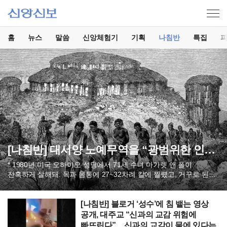
홈
뉴스
말씀
신앙체험기
기획
나침반
특집
[나침반] 대서양 노예무역을 “광범위한 인신매매”로 규정 外
* 1980년 미국 오하이오 성당에서 71세 수녀 마가렛 앤 폴이
잔혹하게 살해돼. 목과 몸통에 27~32차례 칼에 찔렸고, 거꾸로 된
십자가 형태로 찌른 흔적도 발견. 용의자는 수녀의 장례미사를
집전한 로빈슨 사제였지만, 경찰 간부 개입 후 미제로 묻혀. 수십 년
후 그 사제가 범인으로 밝혀졌지만, 경찰은 “당시 가톨릭은 건드릴 수
[나침반] 블로거 ‘성수’에 침 뱉는 영상
없었다”고 증언. 살인을 저질렀는데도 수십 년간 건드릴 수 없었다면,
공개, 대주교 “신과의 교감 위험에
경찰 고위급과 연결된 범죄 조직과 무엇이 다른가. *가톨릭이 공식
빠뜨린다”…신과의 교감이 물에 있다는