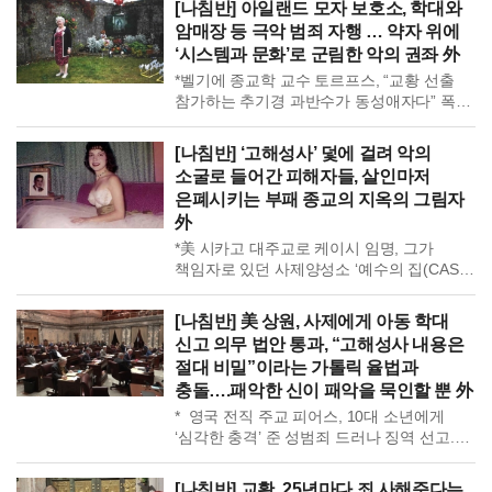
[나침반] 아일랜드 모자 보호소, 학대와
라이언 형사, 경찰 내부의 “가톨릭 마피아”가
물려받으라는 지극히 상식적 논리. *강력한 가톨릭 국가였던 유럽
암매장 등 극악 범죄 자행 … 약자 위에
존 데이의 기소를 좌절시켰다 폭로. 경찰, “존
각국에서 성학대 배상 소송 잇따라. 폴란드, 사상 최대 규모의 성학대
‘시스템과 문화’로 군림한 악의 권좌 外
데이 성범죄를 은폐시킨 음모가 경찰
피해 보상 소송 제기. 아일랜드, 종교단체 아동 성폭력은 빙산의
*벨기에 종교학 교수 토르프스, “교황 선출
최고위층까지 이어졌다”며 40년 만에 인정.
일각이라며 배상 강제 여론 확산. 언론, “가톨릭교회의 억압적인
참가하는 추기경 과반수가 동성애자다” 폭로.
부패한 종교가 정의 구현 기관마저 악으로
그림자가 국가 법률에서 걷히고 있다”고 강조. 종교 권위에 눌려
“가톨릭은 동성애를 죄악이라고 규정하지만,
잠식, […]
침묵하던 시대는 끝났고, 이제는 법과 시민의 이름으로 책임을 묻는
구성원들이 동성애자”라며 역설적 상황 지적.
시대. *美 켄터키주 교회 여름 성경학교에서 아이들 앞에서 ‘악마를
[나침반] ‘고해성사’ 덫에 걸려 악의
미국 뉴욕타임스, 가톨릭의 “사제직은
총살하는’ 연극 공연. 교회는 이를 ‘복음의 총’이라며 악을 물리치는
소굴로 들어간 피해자들, 살인마저
오랫동안 동성애자들의 피난처”라고 보도.
상징이라고 설명. 시민단체, 아이들을 총살 장면에 노출한 것은
은폐시키는 부패 종교의 지옥의 그림자
전직 사제 라스트렐리, 가톨릭 신학교에서의
안전한 교육 환경을 훼손한 행위라고 비판. 목사, “악마가 이 시대에
外
섹스, 스캔들 다룬 책 『게이 사제의 고백』
극단적인 수단을 쓰고 있다”며 연극의 정당성 주장. 무대 위에 있는
회고록 발간. 지하 조직으로 활동하던 게이
*美 시카고 대주교로 케이시 임명, 그가
악마보다 아이들이 진짜 경계해야 할 악은 따로 있지 않은가? *
네트워크가 종교 간판 걸고 지상에서 공식
책임자로 있던 사제양성소 ‘예수의 집(CASA
텍사스주가 공립학교에서 성경 교육을 의무화하자, 가톨릭 신부가
활동하는 괴이한 현상. […]
JESUS)’ 재조명. ‘예수의 집’, 신학생들이
공개 반대. 학생들에게 성경을 의무적으로 읽히면 “분노를
게이 바 및 유흥업소 출입, 암묵적으로
조장한다”고 주장. 유타주 일부 학교에서는 성경의 폭력적·성적인
[나침반] 美 상원, 사제에게 아동 학대
성행위 용인. ‘예수의 집’ 출신 사제들, 성학대
내용 등을 이유로 퇴출 되기도. 수 세기 동안 성경의 중요성을 강조해
신고 의무 법안 통과, “고해성사 내용은
혐의로 체포되거나 사제직 떠나 동성
온 교회가 이제는 성경 교육을 공개 반대. 성경이 공개적 검증 대상이
절대 비밀”이라는 가톨릭 율법과
결혼하기도. 30년간 운영됐으나 총장이 아동
되는 것을 경계하는 것은 아닐까? *미국 언론, 교회를 떠난 사제와
충돌….패악한 신이 패악을 묵인할 뿐 外
포르노 소지로 체포되며 국제적 논란 속
수녀들이 폭로한 ‘순종을 강요하는 세뇌’ 실태 공개. 문제를 제기하면
폐쇄. 수년간 예수의 삶 교육받은 신학생들,
신앙 부족, 불행은 결국 자신의 탓으로 몰아가는 분위기였다는 폭로.
* 영국 전직 주교 피어스, 10대 소년에게
그들의 퇴폐적 행위에서 드러난 그들 […]
교회가 돈과 모금에 집착해 ‘예수 주식회사(Jesus Inc)’라고 불렸고,
‘심각한 충격’ 준 성범죄 드러나 징역 선고.
“가라앉는 배”라고 느껴졌다는 실토. 미성숙한 사제들, 멘토
아기 때 ‘세례’ 주고 가족과 친밀감 쌓은 후
신부들의 고뇌…가장 건강한 사람들은 교회 밖에 있었다고 증언.
소년이 되자 성기 만지며 음란 접촉 지속.
[나침반] 교황, 25년마다 죄 사해준다는