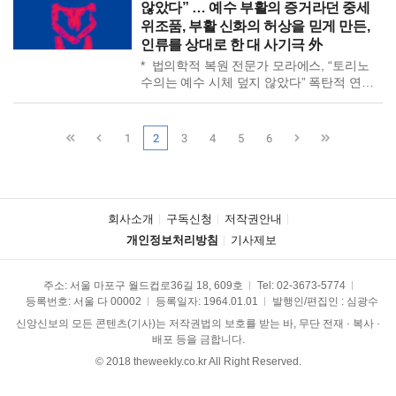
않았다” … 예수 부활의 증거라던 중세
야키마 교구 가톨릭 주교들 강력 반대. 호주
위조품, 부활 신화의 허상을 믿게 만든,
성학대 특별조사위, “가해자가 고해성사 후
인류를 상대로 한 대 사기극 外
죄 반복해서 짓고 용서받으려 한다” 지적.
충분히 막을 수 있는 범죄를 방치하고
* 법의학적 복원 전문가 모라에스, “토리노
아이들을 비참한 고통 속으로 […]
수의는 예수 시체 덮지 않았다” 폭탄적 연구
발표. 첨단 3D 과학기술로 수의 재현. 몸통,
사타구니, 목 등에는 얼룩 남지 않는다는 것
확인. 토리노 수의, 신체의 모든 부분에 ‘얼룩
1
2
3
4
5
6
각인’, 사람 아닌 평평한 조각상 덮은
천이어야 가능. 모라에스, “예수 덮은 수의
가능성 희박, 종교적 목적을 위해 의도된 것
(Acho que a […]
회사소개
구독신청
저작권안내
개인정보처리방침
기사제보
주소: 서울 마포구 월드컵로36길 18, 609호
Tel:
02-3673-5774
등록번호: 서울 다 00002
등록일자: 1964.01.01
발행인/편집인 : 심광수
신앙신보의 모든 콘텐츠(기사)는 저작권법의 보호를 받는 바, 무단 전재 · 복사 ·
배포 등을 금합니다.
© 2018 theweekly.co.kr All Right Reserved.