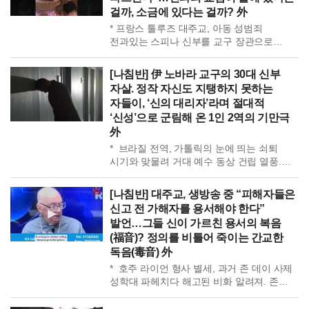
승인한 호주 크리스천 브라더스 수도회, 대규모 아동 성학대로 논란.
걸까, 소금에 있다는 걸까? 外
배상할 돈은 없다더니 수천만 달러 부동산을 1달러에 이전한 사실
* 프랑스 툴루즈 대주교, 아동 성범죄
드러나. 생존자 측, “법을 악용해 피해 생존자들을 짓밟는 그들의
전과있는 스피나 신부를 교구 장관으로
전형적 수법”이라며 비판. 수도회, 유죄 판결받은 아동성범죄자
임명해 논란. 정신과 전문가, “스피나 신부는
9명을 계속 지원해 주면서 “복음적 의무”라고 주장. 범죄자는 돌보고
변태적이고 죄책감이 없다”며 재범 위험까지
피해자는 짓밟는 것이 그들의 복음이라면, 이보다 더한 기만이
[나침반] 伊 노바라 교구의 30대 신부
경고. 대주교, “나는 자비의 편에 섰다”며
있을까? *호주 전직 신부 하처, 아이들에게 ‘성도착증 환자’ 되는 방법
자살. 정작 자신도 지탱하지 못하는
임명 옹호. 피해자 단체, “자비 운운
가르쳐. 호주·뉴질랜드에서 사제와 교육자로 활동하며 아동들에게
자들이, ‘신의 대리자’라며 절대적
충격”이라며 분노. 피해자는 강간 고발 후
온라인으로 접근. 14세 소년을 만나러 약속 장소에 갔다가 위장
‘신성’으로 군림해 온 1인 2역의 기만극
“성숙하지 못했다”는 이유로 신학교에서
경찰에게 덜미 잡혀. ‘성생활 안내서’라며 아동 성착취 사진을 전송한
外
쫓겨나. 가해자 용서에 맹목적으로 작동하는
사실도 시인. 하다 하다 아이들에게 성범죄를 가르치다니, 인간의
그 종교의 자비 원칙, 피해자 고통은 […]
* 브라질 전역, 가톨릭의 눈에 띄는 쇠퇴
탈을 쓴 괴물들이 따로 없네. *프랑스 베타람 가톨릭 학교, 신고된
시기와 맞물려 거대 예수 동상 건립 열풍.
성폭력 피해자 196명, 실제는 최대 1,500명 추산. 독립조사위원회,
2010년 이후 가톨릭 신자 급감, 매년 43만 명
수치심과 종교기관의 권위로 피해가 오랫동안 드러나지 못했다고
이탈 속 ‘세계 최대 예수상’ 추진 가속.
분석. 권력 집중과 견제 장치의 부재, 뿌리 깊은 종교 권위가 학대를
[나침반] 대주교, 생방송 중 “피해자들은
시민들, 학교와 병원도 열악하고, 도로
지속시킨 원인이라고 지적. 심각한 신체·정신적 폭력을 겪은 모든
신고 전 가해자를 용서해야 한다”
포장할 돈도 없는데 세금 사용한다며 비난.
학생에게 구체적인 금전적 배상이 필요하다고 촉구. 평생의 고통을
발언…그들 신이 가르친 용서의 복음
언론인 로요 기자, “초대형 예수상 건립
남겼다면, 배상은 선의가 아니라 책임의 최저선 아닌가. *아프리카·
(福音)? 정의를 비틀어 죽이는 간교한
열풍만 보면 사람들은 가톨릭 이탈 눈치 못
카리브해 국가들, 가나 회의에서 노예제 배상 계획을 공식 지지. 유엔
독음(毒音) 外
챌 것.” […]
결의안, 대서양 노예무역을 “인류에 대한 중대 범죄이자 광범위한
* 호주 라이언 형사 별세, 과거 존 데이 사제
인신매매”로 규정. 노예에서 탈출한 더글러스, “천사의 옷을 입은
성학대 파헤치다 해고된 비화 알려져. 존
악마들, 지옥이 천국의 모습을 하고 나타났다.” 증언. 가나 대통령,
데이 사제, 죽을 때까지 사제로 활동했으나
“죄책감을 물려받으라는 것이 아니라, 책임을 물려받으라는 것”
호주 최악의 아동 성학대범으로 드러나.
강조. 목숨을 담보로 얻은 부와 이익을 물려받았으니, 책임도 당연히