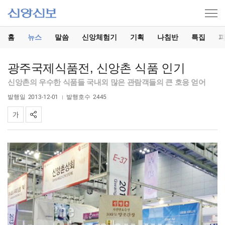
홈
뉴스
말씀
신앙체험기
기획
나침반
특집
광주국제식품전, 신앙촌 식품 인기
신앙촌의 우수한 식품들 국내외 많은 관람객들의 큰 호응 얻어
발행일
2013-12-01
발행호수
2445