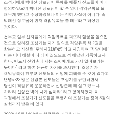
조성기에게 박태선 장로님이 특혜를 베풀자 신도들이 이에
항의하였으며 박태선 장로님이 할 수 없이 격암유록을 불
태우게 했다고 주장하였으나 이는 전혀 사실이 아니다. 즉
박태선 장로님이 먼저 격암유록을 불 태우라고 하셨던
것이다.
천부교 일부 신자들에게 격암유록을 퍼뜨려 말썽을 일으킨
것으로 알려진 조성기는 자기 임의로 격암유록 책 2권을
합본하고 자신을 ‘주해자(註解者)’라고 자칭하며 책 말미에 `
이는 이미 해설이 다 되어 있으므로 정 해답만 기록하고자
한다. 반드시 신앙촌에 사는 조씨에게로 가서 알아보라는
뜻이다` 라고 하여 은근히 자기를 과시했다. 조성기가
격암유록이 천부교 신도들의 신앙에 피해를 준 것이 없다고
변명하자 많은 신앙촌 신도들은 조성기를 규탄하면서 `
당신이 격암유록 운운하면서 신앙촌에 왜 살고 있느냐.
차라리 신앙촌 밖에 나가 살아라` 라고 항의하였다. 이
과정에서 조성기가 신도들을 폭행하여 조성기는 징역 8월의
실형까지 받은 바 있다.