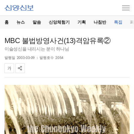
홈
뉴스
말씀
신앙체험기
기획
나침반
특집
MBC 불법방영사건(13)격암유록②
이슬성신을 내리시는 분이 하나님
발행일
2003-03-09
발행호수
2054