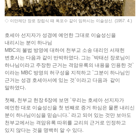
◇ 이만제단 장로 장립식 때 폭포수 같이 임하시는 이슬성신. (1957. 4.)
호세아 선지자가 성경에 예언한 그대로 이슬성신을
내리시는 분이 하나님
MBC의 불법 방영에 대하여 천부교 소송 대리인 서재헌
변호사는 다음과 같이 반박하였다. 그는 `박태선 장로님이
하나님이라고 주장한 근거는 격암유록의 내용을 인용한 것`
이라는 MBC 방영의 허구성을 지적하고 `그분이 하나님인
근거는 성경 호세아서에 있는 것`이라고 다음과 같이
말하였다.
첫째, 천부교 헌장 6장에 보면 `우리는 호세아 선지자가
예언한 대로 이슬성신을 첫 번째로 증거 하심은 물론 내리신
분이 하나님이심을 믿습니다.` 라고 되어 있는 것만 보아도
천부교에서는 격암유록 따위를 교리의 근거로 인정하고
있지 않다는 것을 명백히 알 수 있다.