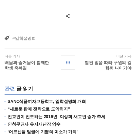
#입학설명회
다음 기사
이전 기사
배움과 즐거움이 함께한
참된 말씀 따라 구원의 길
학생 축복일
힘써 나아가야
관련
글 읽기
SANC식품여자고등학교, 입학설명회 개최
“새로운 판매 전략으로 도약하자”
전교인이 전도하는 2019년, 여성회 새교인 증가 추세
안청무권사 유지재단장 엄수
‘어르신들 얼굴에 기쁨의 미소가 가득’