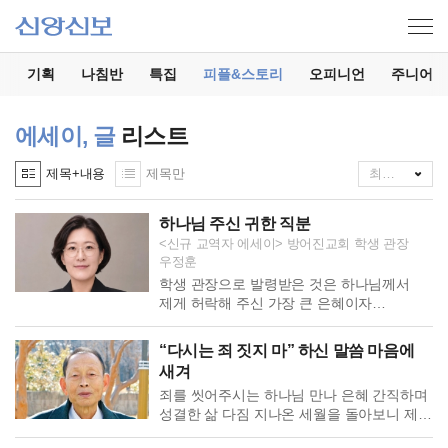
기
기획
나침반
특집
피플&스토리
오피니언
주니어
에세이, 글
리스트
제목+내용
제목만
하나님 주신 귀한 직분
<신규 교역자 에세이> 방어진교회 학생 관장
우정훈
학생 관장으로 발령받은 것은 하나님께서
제게 허락해 주신 가장 큰 은혜이자
선물입니다. 기장신앙촌은 저에게 제2의
고향이자, 지금의 모습으로 성장할 수 있도록
“다시는 죄 짓지 마” 하신 말씀 마음에
많은 배움을 일러준 곳입니다. 이제는
새겨
신앙촌에서 배웠던 많은 노하우를 전도에
죄를 씻어주시는 하나님 만나 은혜 간직하며
활용하여 새로운 시작과 도전을 하려 합니다.
성결한 삶 다짐 지나온 세월을 돌아보니 제
첫 발령지인 방어진에 도착한 지 어느덧
삶에는 하나님의 은혜가 머물지 않은 곳이
열흘째가 되었습니다. 사실 저는 이전까지