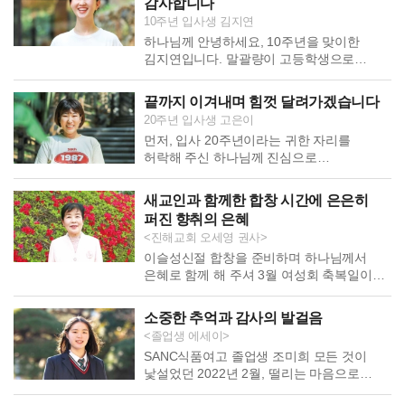
감사합니다
젖은 얼굴마다 열정과 노력의 흔적이 담겨 있어, 그 모습을 보며 저
10주년 입사생 김지연
또한 큰 […]
하나님께 안녕하세요, 10주년을 맞이한
김지연입니다. 말괄량이 고등학생으로
입사한 지 엊그제 같은데, 벌써 10주년을
맞이하게 되었습니다. 입사 초기에 10주년,
끝까지 이겨내며 힘껏 달려가겠습니다
20주년을 맞이한 언니들을 보며 ‘나에게도 저
20주년 입사생 고은이
시간이 올까? 나는 어떤 어른이 되어
먼저, 입사 20주년이라는 귀한 자리를
있을까?’ 생각하곤 했습니다. 그리고 막상
허락해 주신 하나님께 진심으로
10주년을 맞이해 보니, 생각처럼 단단하고
감사드립니다. 고등학교 1학년 시절,
성숙한 어른이 되지는 못했지만, 이 자리에
20주년을 맞이하신 선배님들의 모습을
설 수 있음에 진심으로 감사드립니다. 감사한
새교인과 함께한 합창 시간에 은은히
바라보며 “나도 저렇게 멋진 사람이
마음으로 지난 시간을 […]
퍼진 향취의 은혜
되어야지” 다짐했던 순간이 엊그제 같은데,
<진해교회 오세영 권사>
어느덧 시간이 흘러 저 또한 이 자리에 서게
이슬성신절 합창을 준비하며 하나님께서
되었습니다. 주변의 따뜻한 응원과 격려 속에
은혜로 함께 해 주셔 3월 여성회 축복일이
한 걸음씩 성장할 수 있었지만, 돌아보면
있던 토요일, 5월 이슬성신절 무대를
여전히 부족하고 미숙한 제 모습에 부끄럽고
준비하기 위해 저녁 시간에 합창 연습이
죄송한 마음뿐입니다. […]
소중한 추억과 감사의 발걸음
있었습니다. 그날 저는 자리를 조금 앞쪽으로
<졸업생 에세이>
옮겨 앉아 노래를 부르고 있었는데, 어디선가
SANC식품여고 졸업생 조미희 모든 것이
아주 좋은 향기가 퍼져왔습니다. 라일락
낯설었던 2022년 2월, 떨리는 마음으로
꽃향기 같기도 하고 과일 향 같기도 한, 맑고
SANC식품여고에 입학한 것이 엊그제
깨끗해서 기분까지 좋아지는 향이었습니다.