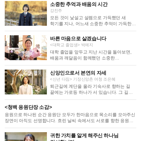
없습니다. 그 은혜는 저의 어린 시절,
관장님이라는 직분을 상상조차 하지
소중한 추억과 배움의 시간
어머니로부터 시작되었습니다. 당시
못했습니다. 늘 ‘나 […]
강진주
어머니께서는 몸이 몹시 편찮으셨습니다.
모든 것이 낯설고 설렘으로 가득했던 새
병원 문턱조차 넘기 어려웠던 시절이라 굿을
학기를 지나, 어느새 소중한 추억이 가득한
해보기도 하고 좋다는 방법을 다 써보았지만
시간을 보내고, 설레는 마음만큼 아쉬움과
차도가 없었습니다. 그러던 중 이웃의 권유로
긴장 속에서 졸업을 맞이하게 되었습니다.
수원에 있는 교회를 나가게 되셨고, […]
바른 마음으로 살겠습니다
학교를 떠나 새로운 시작을 앞둔 지금,
<대학교 졸업생> 박예지
입학식 날 어색하고 긴장된 얼굴로 서 있던
대학 졸업을 앞두고 지난 시간을 돌아보면,
우리와 달리 이제는 함께 웃고 친해진 모습을
배움과 깨달음이 함께했던 소중한
떠올리면 자연스레 미소가 지어집니다. 함께
시간이었다는 생각이 듭니다. 새로운 환경
어버이날과 새해 공연을 준비했던 시간,
속에서 시작했던 대학 생활은 기대와
시험이 끝난 뒤 […]
신앙인으로서 본연의 자세
설렘만큼이나 고민과 도전의
<신년 다짐> 기장신앙촌 여청 조은혜
시간이었습니다. 어려운 순간도 있었지만
퇴근길에 계단을 올라 기숙사로 향하는 길
맡은 바를 성실히 수행하고 목표를 이뤄냈을
끝에는 가로등 하나가 서 있습니다. 그 길을
때, 그 과정 하나하나가 저를 성장시키는
지날 때면 환하게 빛을 내며 ‘어서 와, 오늘도
밑거름이 되었다고 생각합니다. 대학에서 AI
수고했어’ 하고 반겨주는 듯해서, 불이 꺼진
컴퓨터공학을 전공하며 빠르게 변화하는
<청백 응원단장 소감>
날에는 괜히 서운한 마음마저 들곤 합니다.
기술을 가까이에서 접할 수 있었습니다.
응원으로 하나된 순간 응원단 모두가 한마음으로 목소리를 모아주신
그러나 언제부터인가 그 불빛이 지나치게
인공지능이 사람 […]
장면이 아직도 선명합니다. 흐린 날씨 속에서도 서로를 향한 응원과
노랗고 어두워져, 길을 비추어야 할 가로등
미소는 햇살보다 밝았습니다. 함께 손을 흔들고 구호를 외치던 순간,
본연의 역할을 제대로 하지 못하고 있음을
저 역시 마음이 하나로 이어지는 감동을 깊이 느꼈습니다.
느끼게 되었습니다. 가로등의 입장에서는
귀한 가치를 알게 해주신 하나님
경기장에서 최선을 다해 뛰어준 선수들의 모습은 눈부셨고, 땀에
여전히 […]