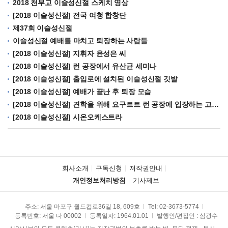
2018 천부교 이슬성신절 스케치 영상
[2018 이슬성신절] 전국 여청 합창단
제37회 이슬성신절
이슬성신절 예배를 마치고 퇴장하는 사람들
[2018 이슬성신절] 지휘자 윤성은 씨
[2018 이슬성신절] 런 공장에서 유산균 세미나
[2018 이슬성신절] 출입로에 설치된 이슬성신절 깃발
[2018 이슬성신절] 예배가 끝난 후 퇴장 모습
[2018 이슬성신절] 견학을 위해 요구르트 런 공장에 입장하는 고객들
[2018 이슬성신절] 시온오케스트라
회사소개
구독신청
저작권안내
개인정보처리방침
기사제보
주소: 서울 마포구 월드컵로36길 18, 609호
Tel:
02-3673-5774
등록번호: 서울 다 00002
등록일자: 1964.01.01
발행인/편집인 : 심광수