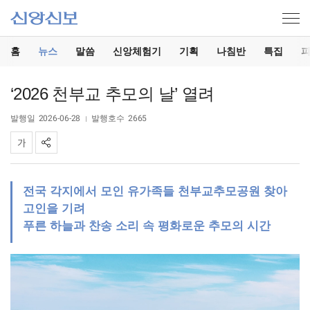
홈
뉴스
말씀
신앙체험기
기획
나침반
특집
‘2026 천부교 추모의 날’ 열려
발행일
2026-06-28
발행호수
2665
전국 각지에서 모인 유가족들 천부교추모공원 찾아
고인을 기려
푸른 하늘과 찬송 소리 속 평화로운 추모의 시간