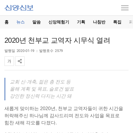
홈
뉴스
말씀
신앙체험기
기획
나침반
특집
2020년 천부교 교역자 시무식 열려
발행일
2020-01-19
발행호수
2579
교회 신·개축, 젊은 층 전도 등
올해 계획 및 목표, 슬로건 발표
강인한 정신력 다지는 시간 돼
새롭게 맞이하는 2020년, 천부교 교역자들이 귀한 시간을
허락해주신 하나님께 감사드리며 전도와 사업을 목표로
힘찬 새해 각오를 다졌다.