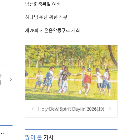
남성회축복일 예배
하나님 주신 귀한 직분
제28회 시온음악콩쿠르 개최
사
배
Holy Dew Spirit Day in 2026(19)
많이 본
기사