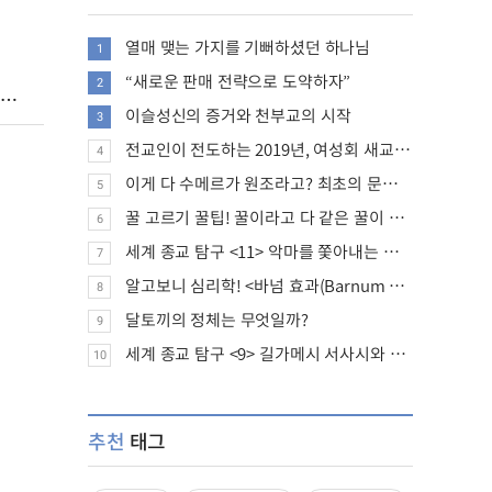
열매 맺는 가지를 기뻐하셨던 하나님
1
“새로운 판매 전략으로 도약하자”
2
이슬성신의 증거와 천부교의 시작
3
전교인이 전도하는 2019년, 여성회 새교인 증가 추세
4
이게 다 수메르가 원조라고? 최초의 문명, 수메르는 어떤 문명이었을까?
5
꿀 고르기 꿀팁! 꿀이라고 다 같은 꿀이 아니다!
6
세계 종교 탐구 <11> 악마를 쫓아내는 의식의 뿌리에 대하여
7
알고보니 심리학! <바넘 효과(Barnum effect)>
8
달토끼의 정체는 무엇일까?
9
세계 종교 탐구 <9> 길가메시 서사시와 성경에 대하여
10
추천
태그