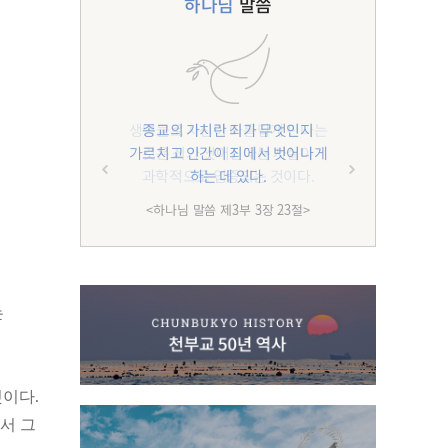
하나님
말씀
종교의 가치란 죄가 무엇인지
가르치고 인간이 죄에서 벗어나게
하는 데 있다.
<하나님 말씀 제3부 3장 23절>
는
것이다.
서 그