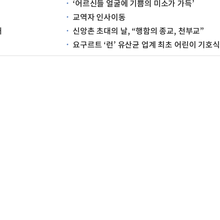
‘어르신들 얼굴에 기쁨의 미소가 가득’
교역자 인사이동
배
신앙촌 초대의 날, “행함의 종교, 천부교”
요구르트 ‘런’ 유산균 업계 최초 어린이 기호식품 품질 인증 획득