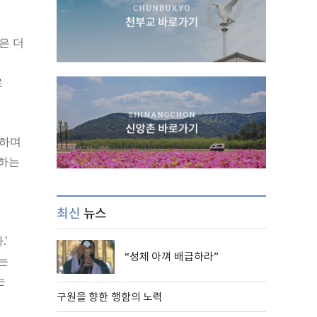
은 더
로
협하며
도하는
최신
뉴스
’
“성체 아껴 배급하라”
는
는
구원을 향한 행함의 노력