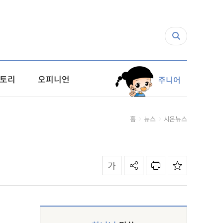
토리
오피니언
주니어
홈
뉴스
시온뉴스