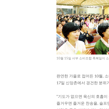
10월 15일 서부 소비조합 축복일이 
완연한 가을로 접어든 10월, 
17일 신앙촌에서 경건한 분위
“기도가 없으면 육신의 호흡이 
즐거우면 즐거운 찬송을, 슬프