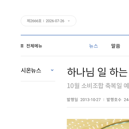
제
2666
호
2026-07-26
뉴스
말씀
전체메뉴
하나님 일 하는
시온뉴스
10월 소비조합 축복일 
발행일
발행호수
2013-10-27
24