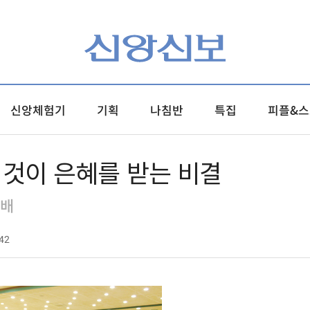
신앙체험기
기획
나침반
특집
피플&스
 것이 은혜를 받는 비결
예배
42