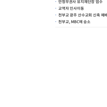
안청무권사 유지재단장 엄수
교역자 인사이동
천부교 광주 산수교회 신축 예
천부교, MBC에 승소