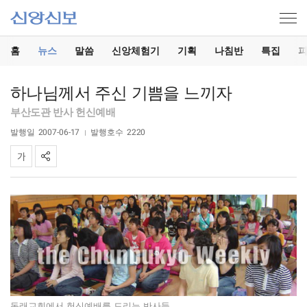
홈
뉴스
말씀
신앙체험기
기획
나침반
특집
하나님께서 주신 기쁨을 느끼자
부산도관 반사 헌신예배
발행일
2007-06-17
발행호수
2220
동래교회에서 헌신예배를 드리는 반사들.