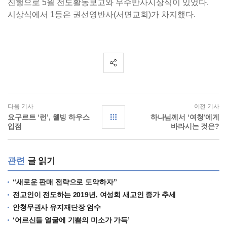
진행으로 5월 전도활동보고와 우수반사시상식이 있었다.
시상식에서 1등은 권선영반사(서면교회)가 차지했다.
다음 기사
이전 기사
요구르트 ‘런’, 웰빙 하우스
하나님께서 ‘여청’에게
입점
바라시는 것은?
관련
글 읽기
“새로운 판매 전략으로 도약하자”
전교인이 전도하는 2019년, 여성회 새교인 증가 추세
안청무권사 유지재단장 엄수
‘어르신들 얼굴에 기쁨의 미소가 가득’