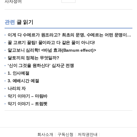
사자성어
관련
글 읽기
이게 다 수메르가 원조라고? 최초의 문명, 수메르는 어떤 문명이었을까?
꿀 고르기 꿀팁! 꿀이라고 다 같은 꿀이 아니다!
알고보니 심리학! <바넘 효과(Barnum effect)>
달토끼의 정체는 무엇일까?
‘신이 그것을 원하신다’ 십자군 전쟁
1. 인사예절
3. 예배시간 예절
나리의 자
악기 이야기 – 마림바
악기 이야기 – 트럼펫
회사소개
구독신청
저작권안내