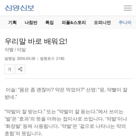
기
기획
나침반
특집
피플&스토리
오피니언
주니어
우리말 바로 배워요!
약빨 / 약발
발행일
2006-05-28
발행호수
2180
이슬: “몸은 좀 괜찮아? 약은 먹었어?” 선영: “응, 약빨이 잘
받네.”
“약발이 잘 받는다.” 또는 “약발이 잘 듣는다.”에서 쓰이는
‘발’은 ‘효과’의 뜻을 더하는 접미사로 쓰입니다. ‘약발’이나
‘화장발’ 등에 사용됩니다. ‘약발’은 ‘겉으로 나타나는 약의
효험’의 뜻입니다.