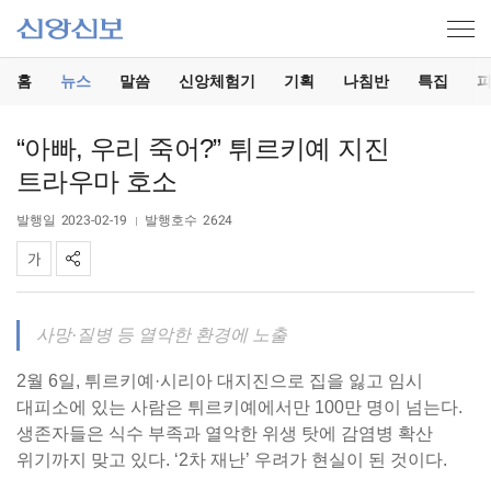
홈
뉴스
말씀
신앙체험기
기획
나침반
특집
“아빠, 우리 죽어?” 튀르키예 지진
트라우마 호소
발행일
2023-02-19
발행호수
2624
사망·질병 등 열악한 환경에 노출
2월 6일, 튀르키예·시리아 대지진으로 집을 잃고 임시
대피소에 있는 사람은 튀르키예에서만 100만 명이 넘는다.
생존자들은 식수 부족과 열악한 위생 탓에 감염병 확산
위기까지 맞고 있다. ‘2차 재난’ 우려가 현실이 된 것이다.