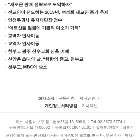
“새로운 판매 전략으로 도약하자”
전교인이 전도하는 2019년, 여성회 새교인 증가 추세
안청무권사 유지재단장 엄수
‘어르신들 얼굴에 기쁨의 미소가 가득’
교역자 인사이동
교역자 인사이동
천부교 광주 산수교회 신축 예배
신앙촌 초대의 날, “행함의 종교, 천부교”
천부교, MBC에 승소
회사소개
구독신청
저작권안내
개인정보처리방침
기사제보
주소: 서울 마포구 월드컵로36길 18, 609호
Tel:
02-3673-5774
등록번호: 서울 다 00002
등록일자: 1964.01.01
발행인/편집인 : 심광수
신앙신보의 모든 콘텐츠(기사)는 저작권법의 보호를 받는 바, 무단 전재 · 복사 ·