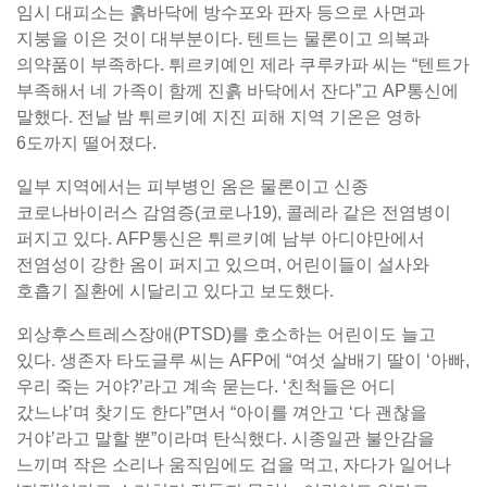
임시 대피소는 흙바닥에 방수포와 판자 등으로 사면과
지붕을 이은 것이 대부분이다. 텐트는 물론이고 의복과
의약품이 부족하다. 튀르키예인 제라 쿠루카파 씨는 “텐트가
부족해서 네 가족이 함께 진흙 바닥에서 잔다”고 AP통신에
말했다. 전날 밤 튀르키예 지진 피해 지역 기온은 영하
6도까지 떨어졌다.
일부 지역에서는 피부병인 옴은 물론이고 신종
코로나바이러스 감염증(코로나19), 콜레라 같은 전염병이
퍼지고 있다. AFP통신은 튀르키예 남부 아디야만에서
전염성이 강한 옴이 퍼지고 있으며, 어린이들이 설사와
호흡기 질환에 시달리고 있다고 보도했다.
외상후스트레스장애(PTSD)를 호소하는 어린이도 늘고
있다. 생존자 타도글루 씨는 AFP에 “여섯 살배기 딸이 ‘아빠,
우리 죽는 거야?’라고 계속 묻는다. ‘친척들은 어디
갔느냐’며 찾기도 한다”면서 “아이를 껴안고 ‘다 괜찮을
거야’라고 말할 뿐”이라며 탄식했다. 시종일관 불안감을
느끼며 작은 소리나 움직임에도 겁을 먹고, 자다가 일어나