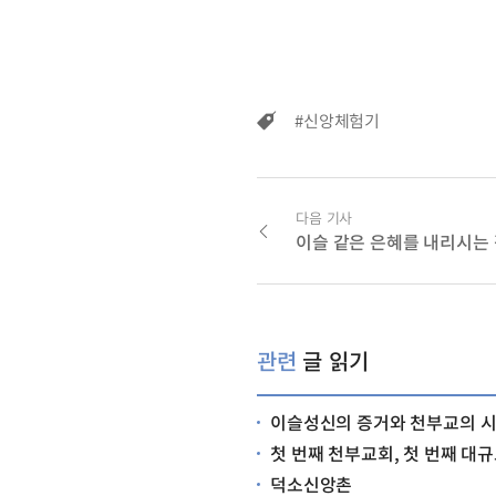
#신앙체험기
다음 기사
이슬 같은 은혜를 내리시는
관련
글 읽기
이슬성신의 증거와 천부교의 
첫 번째 천부교회, 첫 번째 대규모 합창…천부교 
덕소신앙촌