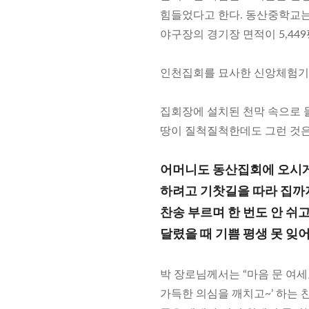
힘들었다고 한다. 동산중학교는 
야구장의 경기장 면적이 5,449
인천집회를 묘사한 신앙체험기 
집회장에 설치된 천막 속으로 
땅이 질척질척한데도 그런 것은
어머니도 동산집회에 오시
하려고 기찻길을 따라 집까
찬송 부르며 한 번도 안 쉬
달렸을 때 기쁨 평생 못 잊
박 장로님께서는 “마음 문 여세
가득한 의심을 깨치고~’ 하는