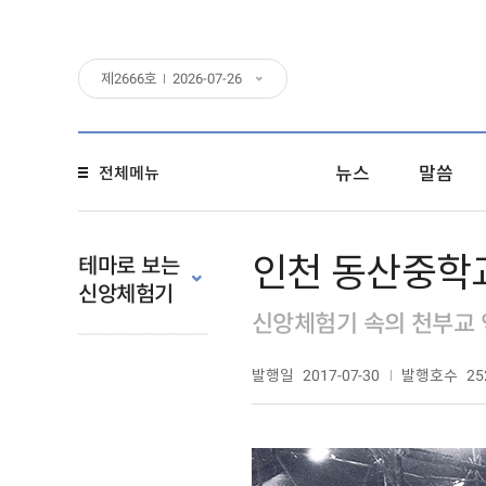
제
2666
호
2026-07-26
뉴스
말씀
전체메뉴
인천 동산중학
테마로 보는
신앙체험기
신앙체험기 속의 천부교
발행일
발행호수
2017-07-30
25