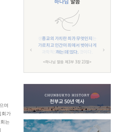
하나님
말씀
종교의 가치란 죄가 무엇인지
가르치고 인간이 죄에서 벗어나게
하는 데 있다.
<하나님 말씀 제3부 3장 23절>
모으며
집회가
집회는
기