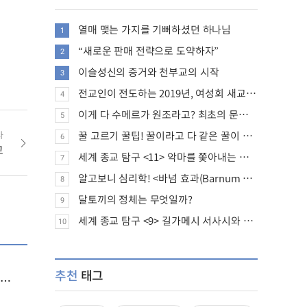
열매 맺는 가지를 기뻐하셨던 하나님
1
“새로운 판매 전략으로 도약하자”
2
이슬성신의 증거와 천부교의 시작
3
전교인이 전도하는 2019년, 여성회 새교인 증가 추세
4
이게 다 수메르가 원조라고? 최초의 문명, 수메르는 어떤 문명이었을까?
5
사
꿀 고르기 꿀팁! 꿀이라고 다 같은 꿀이 아니다!
6
교
세계 종교 탐구 <11> 악마를 쫓아내는 의식의 뿌리에 대하여
7
알고보니 심리학! <바넘 효과(Barnum effect)>
8
달토끼의 정체는 무엇일까?
9
세계 종교 탐구 <9> 길가메시 서사시와 성경에 대하여
10
추천
태그