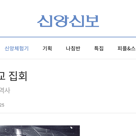
신앙체험기
기획
나침반
특집
피플&스
교 집회
 역사
25