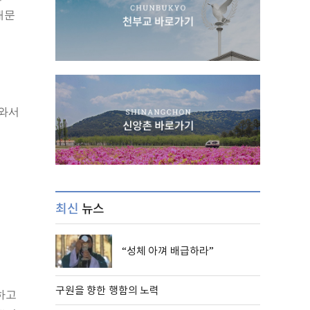
대문
 와서
최신
뉴스
“성체 아껴 배급하라”
에
구원을 향한 행함의 노력
하고