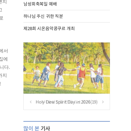
쁜지
남성회축복일 예배
고
하나님 주신 귀한 직분
로
제28회 시온음악콩쿠르 개최
장에서
 집에
니다.
까지
고
Holy Dew Spirit Day in 2026(19)
많이 본
기사