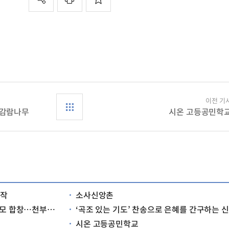
이전 기
 감람나무
시온 고등공민학
시작
소사신앙촌
역사 속의 특별한 12월
‘곡조 있는 기도’ 찬송으로 은혜를 간구하는 신앙생활
시온 고등공민학교