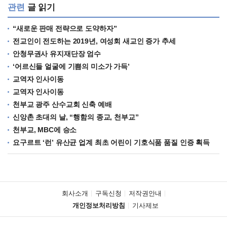
관련
글 읽기
“새로운 판매 전략으로 도약하자”
전교인이 전도하는 2019년, 여성회 새교인 증가 추세
안청무권사 유지재단장 엄수
‘어르신들 얼굴에 기쁨의 미소가 가득’
교역자 인사이동
교역자 인사이동
천부교 광주 산수교회 신축 예배
신앙촌 초대의 날, “행함의 종교, 천부교”
천부교, MBC에 승소
요구르트 ‘런’ 유산균 업계 최초 어린이 기호식품 품질 인증 획득
회사소개
구독신청
저작권안내
개인정보처리방침
기사제보