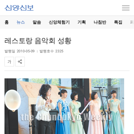
홈
뉴스
말씀
신앙체험기
기획
나침반
특집
레스토랑 음악회 성황
발행일
2010-05-09
발행호수
2325