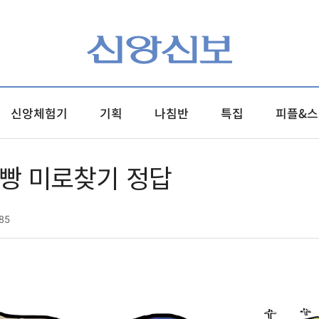
신앙체험기
기획
나침반
특집
피플&스
빵빵 미로찾기 정답
85