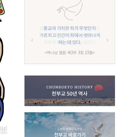
종교의 가치란 죄가 무엇인지
가르치고 인간이 죄에서 벗어나게
하는 데 있다.
<하나님 말씀 제3부 3장 23절>