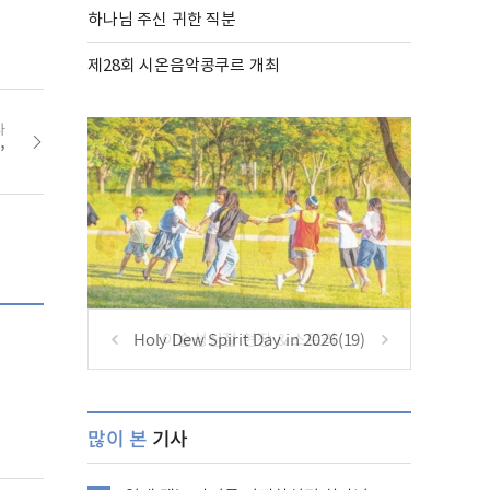
하나님 주신 귀한 직분
제28회 시온음악콩쿠르 개최
사
’
Holy Dew Spirit Day in 2026(19)
많이 본
기사