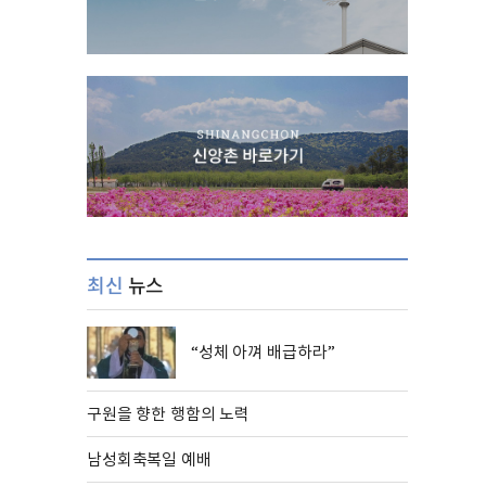
최신
뉴스
“성체 아껴 배급하라”
구원을 향한 행함의 노력
남성회축복일 예배