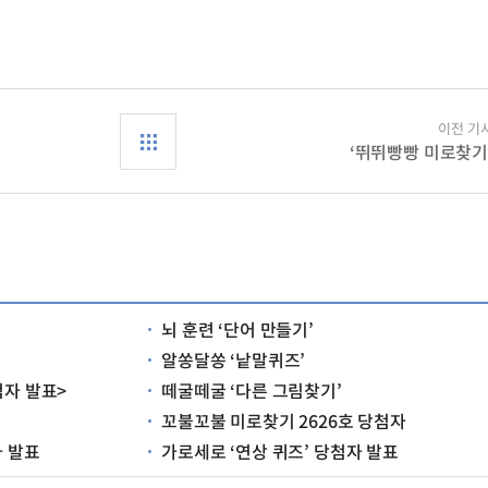
이전 기
‘뛰뛰빵빵 미로찾기
뇌 훈련 ‘단어 만들기’
알쏭달쏭 ‘낱말퀴즈’
첨자 발표>
떼굴떼굴 ‘다른 그림찾기’
꼬불꼬불 미로찾기 2626호 당첨자
자 발표
가로세로 ‘연상 퀴즈’ 당첨자 발표