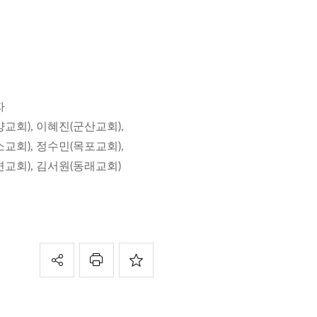
자
교회), 이혜진(군산교회),
교회), 정수민(목포교회),
면교회), 김서원(동래교회)