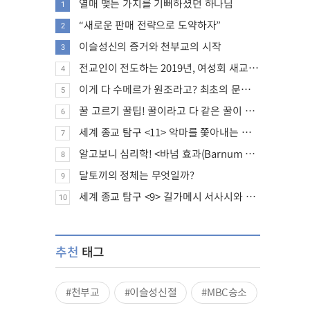
열매 맺는 가지를 기뻐하셨던 하나님
1
“새로운 판매 전략으로 도약하자”
2
이슬성신의 증거와 천부교의 시작
3
전교인이 전도하는 2019년, 여성회 새교인 증가 추세
4
이게 다 수메르가 원조라고? 최초의 문명, 수메르는 어떤 문명이었을까?
5
꿀 고르기 꿀팁! 꿀이라고 다 같은 꿀이 아니다!
6
세계 종교 탐구 <11> 악마를 쫓아내는 의식의 뿌리에 대하여
7
알고보니 심리학! <바넘 효과(Barnum effect)>
8
달토끼의 정체는 무엇일까?
9
세계 종교 탐구 <9> 길가메시 서사시와 성경에 대하여
10
추천
태그
#천부교
#이슬성신절
#MBC승소