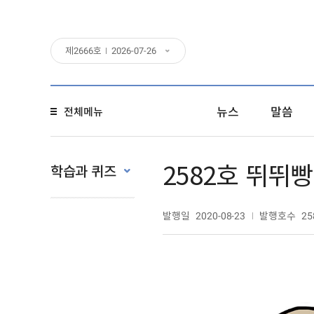
제
2666
호
2026-07-26
뉴스
말씀
전체메뉴
2582호 뛰뛰
학습과 퀴즈
발행일
발행호수
2020-08-23
25