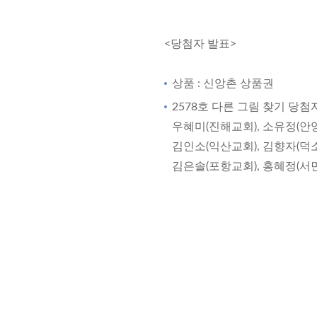
<당첨자 발표>
상품 : 신앙촌 상품권
2578호 다른 그림 찾기 당첨
우혜미(진해교회), 소유정(안양
김인소(익산교회), 김향자(덕소
김은솔(포항교회), 홍혜정(서