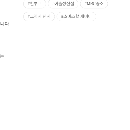
#천부교
#이슬성신절
#MBC승소
#교역자 인사
#소비조합 세미나
니다.
라는