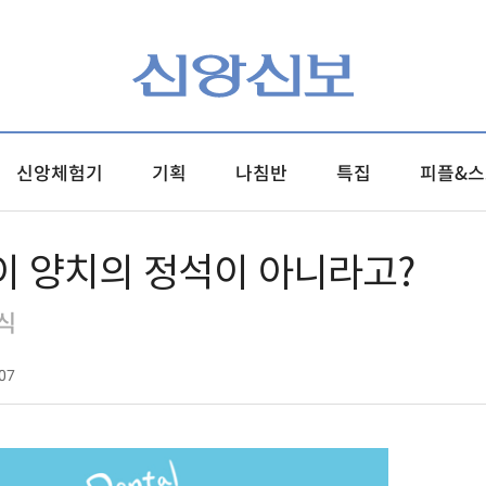
신앙체험기
기획
나침반
특집
피플&스
이 양치의 정석이 아니라고?
식
07