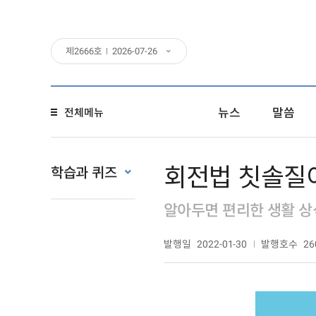
제
2666
호
2026-07-26
뉴스
말씀
전체메뉴
회전법 칫솔질
학습과 퀴즈
알아두면 편리한 생활 상
발행일
발행호수
2022-01-30
26