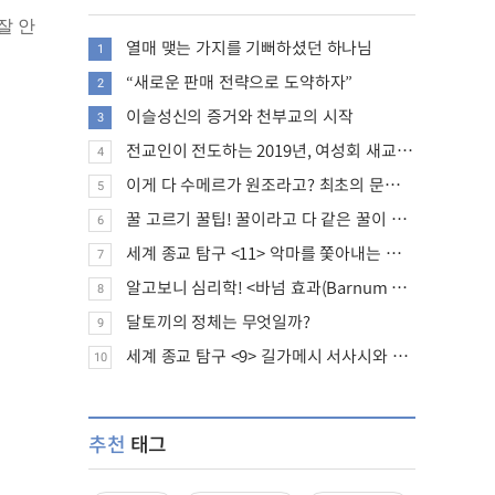
잘 안
열매 맺는 가지를 기뻐하셨던 하나님
1
“새로운 판매 전략으로 도약하자”
2
이슬성신의 증거와 천부교의 시작
3
전교인이 전도하는 2019년, 여성회 새교인 증가 추세
4
이게 다 수메르가 원조라고? 최초의 문명, 수메르는 어떤 문명이었을까?
5
꿀 고르기 꿀팁! 꿀이라고 다 같은 꿀이 아니다!
6
세계 종교 탐구 <11> 악마를 쫓아내는 의식의 뿌리에 대하여
7
알고보니 심리학! <바넘 효과(Barnum effect)>
8
달토끼의 정체는 무엇일까?
9
세계 종교 탐구 <9> 길가메시 서사시와 성경에 대하여
10
추천
태그