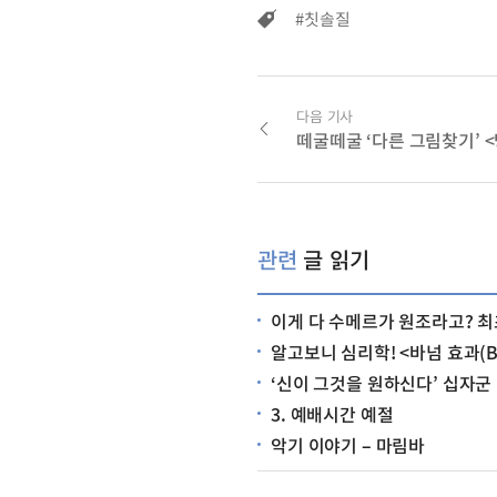
#칫솔질
다음 기사
떼굴떼굴 ‘다른 그림찾기’ 
관련
글 읽기
이게 다 수메르가 원조라고? 최초의 문명, 수메
알고보니 심리학! <바넘 효과(Bar
‘신이 그것을 원하신다’ 십자군
3. 예배시간 예절
악기 이야기 – 마림바