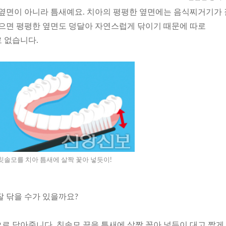
 옆면이 아니라 틈새예요. 치아의 평평한 옆면에는 음식찌거기가 
닦으면 평평한 옆면도 덩달아 자연스럽게 닦이기 때문에 따로
 없습니다.
칫솔모를 치아 틈새에 살짝 꽃아 넣듯이!
잘 닦을 수가 있을까요?
로 닦아줍니다. 칫솔모 끝을 틈새에 살짝 꽂아 넣듯이 대고 짧게