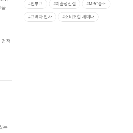
#천부교
#이슬성신절
#MBC승소
쌓을
#교역자 인사
#소비조합 세미나
 먼저
어있는