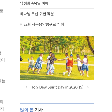
남성회축복일 예배
세로
하나님 주신 귀한 직분
제28회 시온음악콩쿠르 개최
은
문이
있는
Holy Dew Spirit Day in 2026(19)
오직
많이 본
기사
듣지