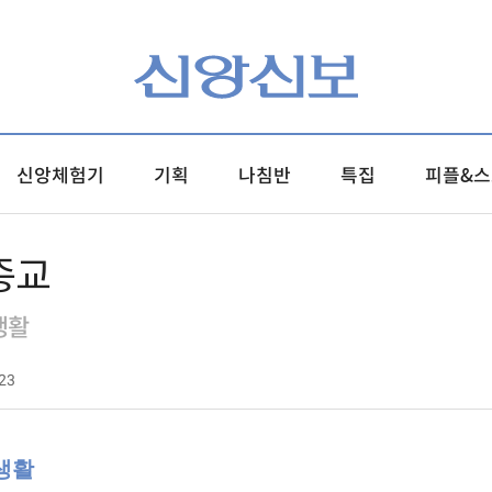
신앙체험기
기획
나침반
특집
피플&스
종교
생활
23
생활