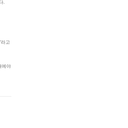
다.
게
’라고
때에야