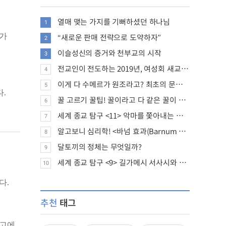
열매 맺는 가지를 기뻐하셨던 하나님
1
“새로운 판매 전략으로 도약하자”
혜가
2
이슬성신의 증거와 천부교의 시작
3
전교인이 전도하는 2019년, 여성회 새교인 증가 추세
4
이게 다 수메르가 원조라고? 최초의 문명, 수메르는 어떤 문명이었을까?
5
.
꿀 고르기 꿀팁! 꿀이라고 다 같은 꿀이 아니다!
6
세계 종교 탐구 <11> 악마를 쫓아내는 의식의 뿌리에 대하여
7
알고보니 심리학! <바넘 효과(Barnum effect)>
8
달토끼의 정체는 무엇일까?
9
세계 종교 탐구 <9> 길가메시 서사시와 성경에 대하여
10
다.
추천
태그
창고에