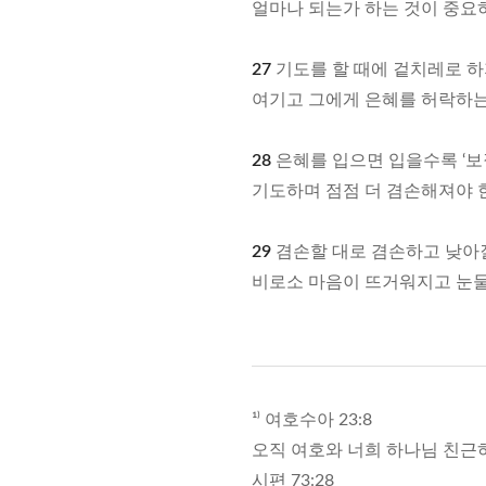
얼마나 되는가 하는 것이 중요
27
기도를 할 때에 겉치레로 하
여기고 그에게 은혜를 허락하는
28
은혜를 입으면 입을수록 ‘보
기도하며 점점 더 겸손해져야 
29
겸손할 대로 겸손하고 낮아질
비로소 마음이 뜨거워지고 눈물
¹⁾ 여호수아 23:8
오직 여호와 너희 하나님 친근
시편 73:28