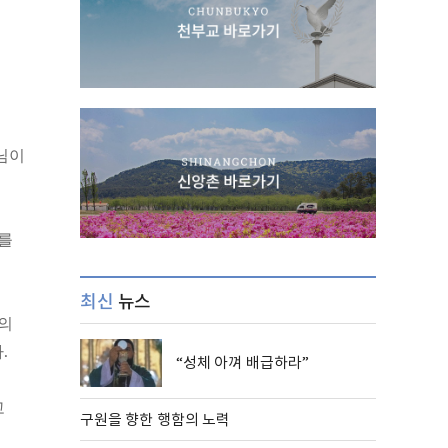
님이
회를
최신
뉴스
음의
.
“성체 아껴 배급하라”
고
구원을 향한 행함의 노력