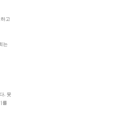
도하고
너희는
. 못
기를