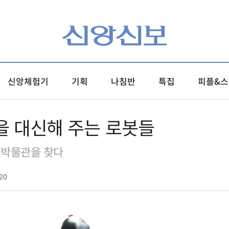
신앙체험기
기획
나침반
특집
피플&스
을 대신해 주는 로봇들
 박물관을 찾다
20