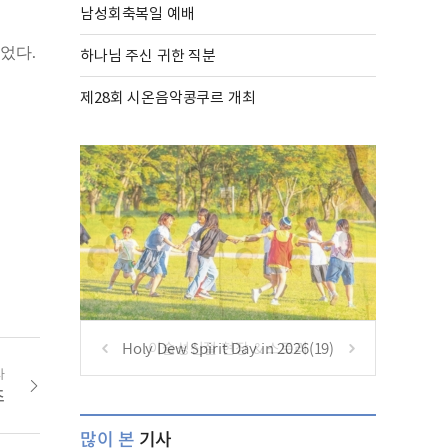
남성회축복일 예배
하나님 주신 귀한 직분
었다.
제28회 시온음악콩쿠르 개최
Holy Dew Spirit Day in 2026(19)
사
즈
많이 본
기사