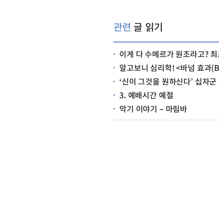
관련
글 읽기
이게 다 수메르가 원조라고? 최초의 문명, 수메
알고보니 심리학! <바넘 효과(Bar
‘신이 그것을 원하신다’ 십자군
3. 예배시간 예절
악기 이야기 – 마림바