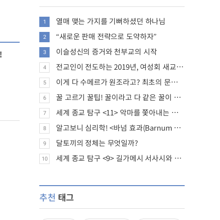
열매 맺는 가지를 기뻐하셨던 하나님
1
“새로운 판매 전략으로 도약하자”
2
이슬성신의 증거와 천부교의 시작
!
3
전교인이 전도하는 2019년, 여성회 새교인 증가 추세
4
이게 다 수메르가 원조라고? 최초의 문명, 수메르는 어떤 문명이었을까?
5
꿀 고르기 꿀팁! 꿀이라고 다 같은 꿀이 아니다!
6
세계 종교 탐구 <11> 악마를 쫓아내는 의식의 뿌리에 대하여
7
알고보니 심리학! <바넘 효과(Barnum effect)>
8
달토끼의 정체는 무엇일까?
9
세계 종교 탐구 <9> 길가메시 서사시와 성경에 대하여
10
추천
태그