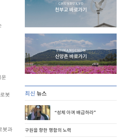
는
여운
최신
뉴스
 로봇
“성체 아껴 배급하라”
구원을 향한 행함의 노력
 로봇과