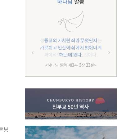
하나님
말씀
종교의 가치란 죄가 무엇인지
가르치고 인간이 죄에서 벗어나게
하는 데 있다.
<하나님 말씀 제3부 3장 23절>
 로봇