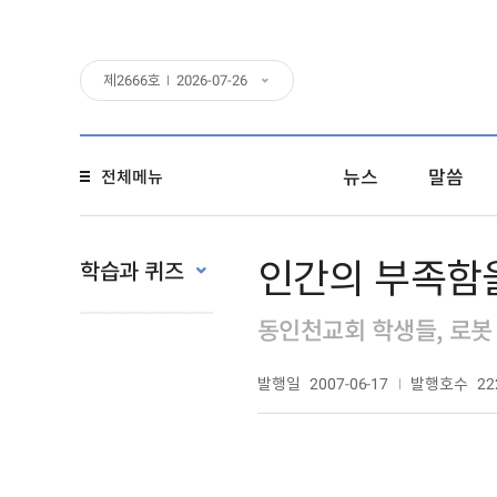
제
2666
호
2026-07-26
뉴스
말씀
전체메뉴
인간의 부족함
학습과 퀴즈
동인천교회 학생들, 로봇
발행일
발행호수
2007-06-17
22