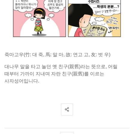
죽마고우(竹: 대 죽, 馬: 말 마, 故: 연고 고, 友: 벗 우)
대나무 말을 타고 놀던 옛 친구(親舊)라는 뜻으로, 어릴
때부터 가까이 지내며 자란 친구(親舊)를 이르는
사자성어입니다.