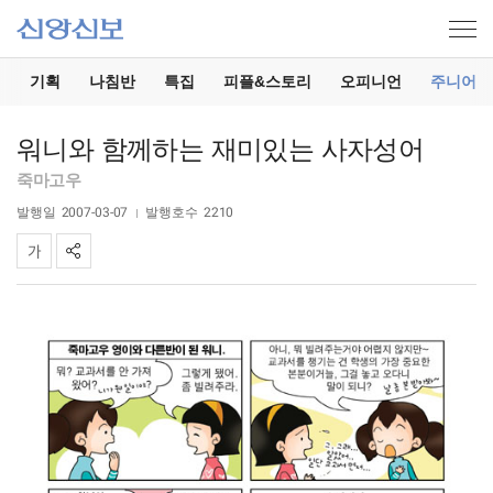
기
기획
나침반
특집
피플&스토리
오피니언
주니어
워니와 함께하는 재미있는 사자성어
죽마고우
발행일
2007-03-07
발행호수
2210