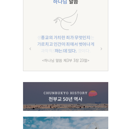
하나님
말씀
종교의 가치란 죄가 무엇인지
가르치고 인간이 죄에서 벗어나게
하는 데 있다.
<하나님 말씀 제3부 3장 23절>