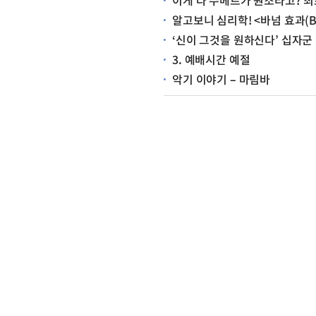
이게 다 수메르가 원조라고? 최초의 문명, 수메
알고보니 심리학! <바넘 효과(Bar
‘신이 그것을 원하신다’ 십자군
3. 예배시간 예절
악기 이야기 – 마림바