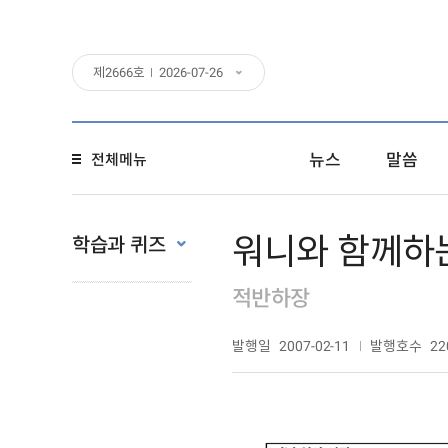
제
2666
호
2026-07-26
뉴스
말씀
전체메뉴
워니와 함께하
학습과 퀴즈
적반하장
발행일
발행호수
2007-02-11
22