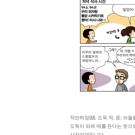
적반하장(賊: 도둑 적, 反: 되돌릴
도둑이 되레 매를 든다는 뜻으
사자성어입니다.