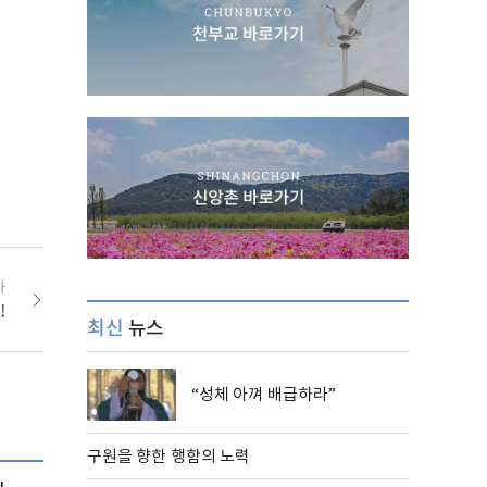
사
!
최신
뉴스
“성체 아껴 배급하라”
구원을 향한 행함의 노력