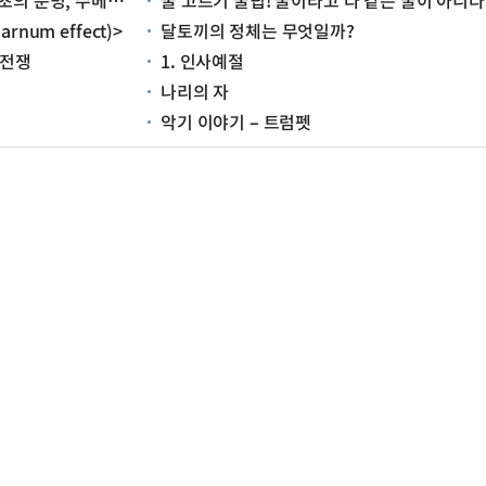
르는 어떤 문명이었을까?
꿀 고르기 꿀팁! 꿀이라고 다 같은 꿀이 아니다
num effect)>
달토끼의 정체는 무엇일까?
 전쟁
1. 인사예절
나리의 자
악기 이야기 – 트럼펫