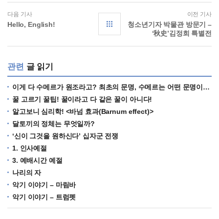
다음 기사
이전 기사
Hello, English!
청소년기자 박물관 방문기 –
‘秋史’김정희 특별전
관련
글 읽기
이게 다 수메르가 원조라고? 최초의 문명, 수메르는 어떤 문명이었을까?
꿀 고르기 꿀팁! 꿀이라고 다 같은 꿀이 아니다!
알고보니 심리학! <바넘 효과(Barnum effect)>
달토끼의 정체는 무엇일까?
‘신이 그것을 원하신다’ 십자군 전쟁
1. 인사예절
3. 예배시간 예절
나리의 자
악기 이야기 – 마림바
악기 이야기 – 트럼펫