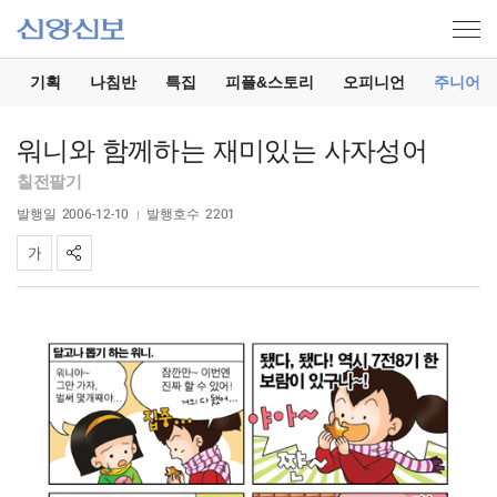
기
기획
나침반
특집
피플&스토리
오피니언
주니어
워니와 함께하는 재미있는 사자성어
칠전팔기
발행일
2006-12-10
발행호수
2201