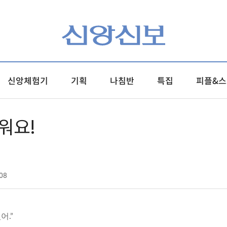
신앙체험기
기획
나침반
특집
피플&스
워요!
08
어.”