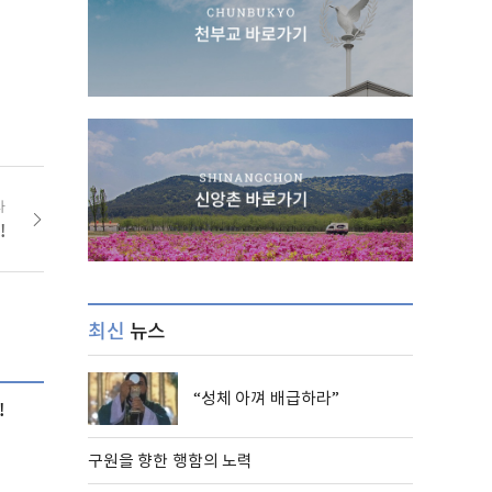
사
!
최신
뉴스
“성체 아껴 배급하라”
!
구원을 향한 행함의 노력