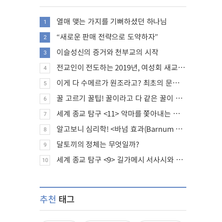
열매 맺는 가지를 기뻐하셨던 하나님
1
“새로운 판매 전략으로 도약하자”
2
이슬성신의 증거와 천부교의 시작
3
전교인이 전도하는 2019년, 여성회 새교인 증가 추세
4
이게 다 수메르가 원조라고? 최초의 문명, 수메르는 어떤 문명이었을까?
5
꿀 고르기 꿀팁! 꿀이라고 다 같은 꿀이 아니다!
6
세계 종교 탐구 <11> 악마를 쫓아내는 의식의 뿌리에 대하여
7
알고보니 심리학! <바넘 효과(Barnum effect)>
8
달토끼의 정체는 무엇일까?
9
세계 종교 탐구 <9> 길가메시 서사시와 성경에 대하여
10
추천
태그