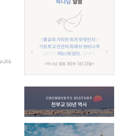
하나님
말씀
종교의 가치란 죄가 무엇인지
가르치고 인간이 죄에서 벗어나게
하는 데 있다.
습니다.
<하나님 말씀 제3부 3장 23절>