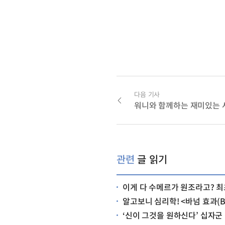
다음 기사
워니와 함께하는 재미있는
관련
글 읽기
이게 다 수메르가 원조라고? 최초의 문명, 수메
알고보니 심리학! <바넘 효과(Bar
‘신이 그것을 원하신다’ 십자군