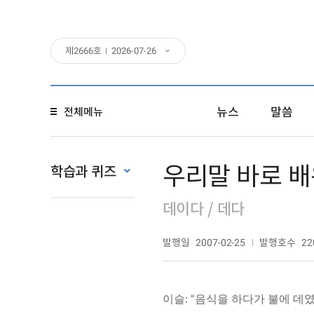
제
2666
호
2026-07-26
뉴스
말씀
전체메뉴
우리말 바로 배
학습과 퀴즈
데이다 / 데다
발행일
발행호수
2007-02-25
22
이슬: “음식을 하다가 불에 데였