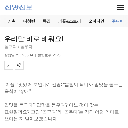
기
기획
나침반
특집
피플&스토리
오피니언
주니어
우리말 바로 배워요!
돋구다 / 돋우다
발행일
2006-05-14
발행호수
2178
이슬: “맛있어 보인다.” 선영: “봄철이 되니까 입맛을 돋구는
음식이 많아.”
입맛을 돋구다? 입맛을 돋우다? 어느 것이 맞는
표현일까요? 그럼 ‘돋구다’와 ‘돋우다’는 각각 어떤 의미로
쓰이는 지 알아보겠습니다.