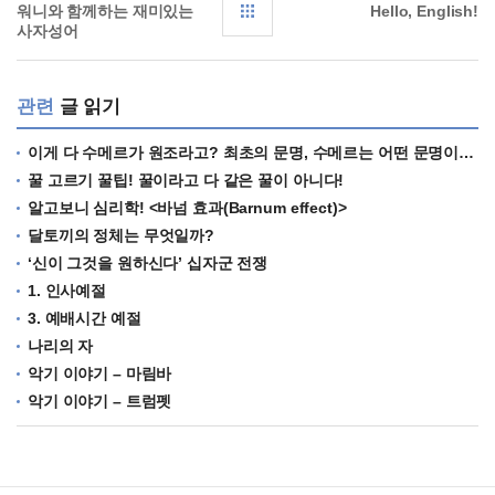
워니와 함께하는 재미있는
Hello, English!
사자성어
관련
글 읽기
이게 다 수메르가 원조라고? 최초의 문명, 수메르는 어떤 문명이었을까?
꿀 고르기 꿀팁! 꿀이라고 다 같은 꿀이 아니다!
알고보니 심리학! <바넘 효과(Barnum effect)>
달토끼의 정체는 무엇일까?
‘신이 그것을 원하신다’ 십자군 전쟁
1. 인사예절
3. 예배시간 예절
나리의 자
악기 이야기 – 마림바
악기 이야기 – 트럼펫