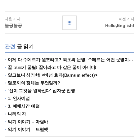
다음 기사
이전 기사
놀공놀공
Hello,English!
관련
글 읽기
이게 다 수메르가 원조라고? 최초의 문명, 수메르는 어떤 문명이었을까?
꿀 고르기 꿀팁! 꿀이라고 다 같은 꿀이 아니다!
알고보니 심리학! <바넘 효과(Barnum effect)>
달토끼의 정체는 무엇일까?
‘신이 그것을 원하신다’ 십자군 전쟁
1. 인사예절
3. 예배시간 예절
나리의 자
악기 이야기 – 마림바
악기 이야기 – 트럼펫