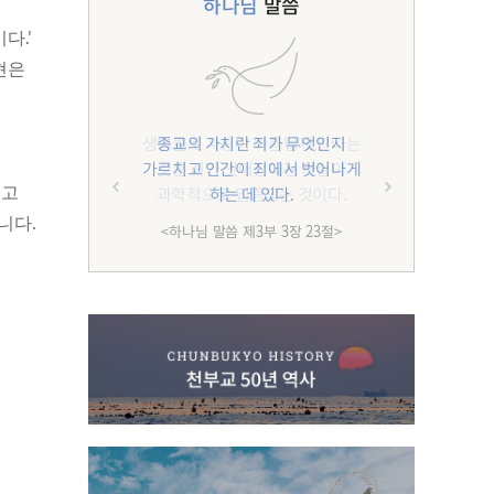
하나님
말씀
다.’
현은
종교의 가치란 죄가 무엇인지
가르치고 인간이 죄에서 벗어나게
하는 데 있다.
려고
니다.
<하나님 말씀 제3부 3장 23절>