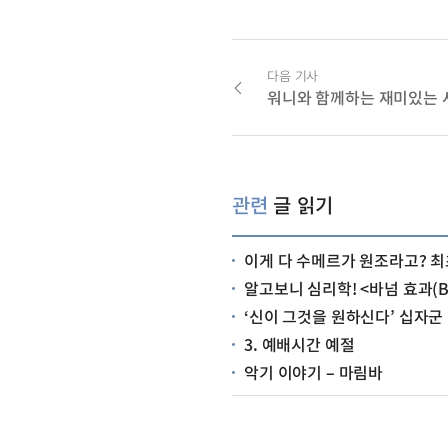
다음 기사
워니와 함께하는 재미있는
관련
글 읽기
이게 다 수메르가 원조라고? 최초의 문명, 수메
알고보니 심리학! <바넘 효과(Bar
‘신이 그것을 원하신다’ 십자군
3. 예배시간 예절
악기 이야기 – 마림바