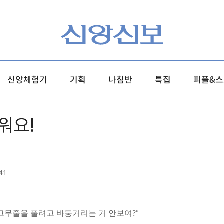
신앙체험기
기획
나침반
특집
피플&스
워요!
41
힌 고무줄을 풀려고 바둥거리는 거 안보여?”