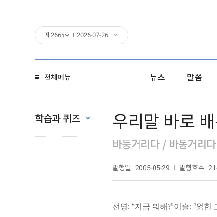
제
2666
호
2026-07-26
뉴스
말씀
전체메뉴
우리말 바로 배
학습과 퀴즈
바둥거리다 / 바동거리다
발행일
발행호수
2005-05-29
21
선영: “지금 뭐해?”이슬: “얽