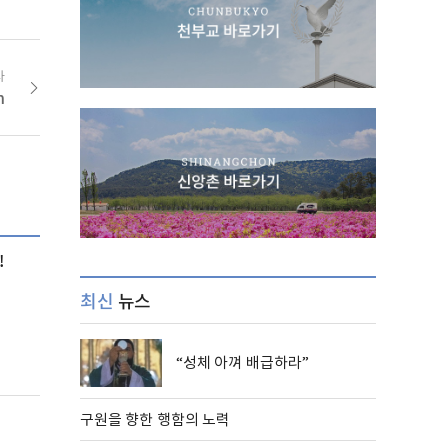
사
h
!
최신
뉴스
“성체 아껴 배급하라”
구원을 향한 행함의 노력