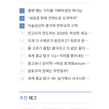
열매 맺는 가지를 기뻐하셨던 하나님
1
“새로운 판매 전략으로 도약하자”
2
이슬성신의 증거와 천부교의 시작
3
전교인이 전도하는 2019년, 여성회 새교인 증가 추세
4
이게 다 수메르가 원조라고? 최초의 문명, 수메르는 어떤 문명이었을까?
5
꿀 고르기 꿀팁! 꿀이라고 다 같은 꿀이 아니다!
6
세계 종교 탐구 <11> 악마를 쫓아내는 의식의 뿌리에 대하여
7
알고보니 심리학! <바넘 효과(Barnum effect)>
8
달토끼의 정체는 무엇일까?
9
세계 종교 탐구 <9> 길가메시 서사시와 성경에 대하여
10
추천
태그