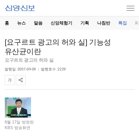
홈
뉴스
말씀
신앙체험기
기획
나침반
특집
[요구르트 광고의 허와 실] 기능성
유산균이란
요구르트 광고의 허와 실
발행일
2007-09-09
발행호수
2229
8월 17일 방영된
KBS 방송화면