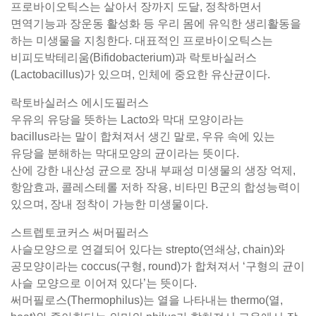
프로바이오틱스는 살아서 장까지 도달, 정착하면서
면역기능과 장운동 활성화 등 우리 몸에 유익한 생리활동을
하는 미생물을 지칭한다. 대표적인 프로바이오틱스는
비피도박테리움(Bifidobacterium)과 락토바실러스
(Lactobacillus)가 있으며, 인체에 중요한 유산균이다.
락토바실러스 에시도필러스
우유의 유당을 뜻하는 Lacto와 막대 모양이라는
bacillus라는 말이 합쳐져서 생긴 말로, 우유 속에 있는
유당을 분해하는 막대모양의 균이라는 뜻이다.
산에 강한 내산성 균으로 장내 부패성 미생물의 생장 억제,
항암효과, 콜레스테롤 저하 작용, 비타민 B군의 합성능력이
있으며, 장내 정착이 가능한 미생물이다.
스트렙토코커스 써머필러스
사슬모양으로 연결되어 있다는 strepto(연쇄상, chain)와
공모양이라는 coccus(구형, round)가 합쳐져서 ‘구형의 균이
사슬 모양으로 이어져 있다’는 뜻이다.
써머필로스(Thermophilus)는 열을 나타내는 thermo(열,