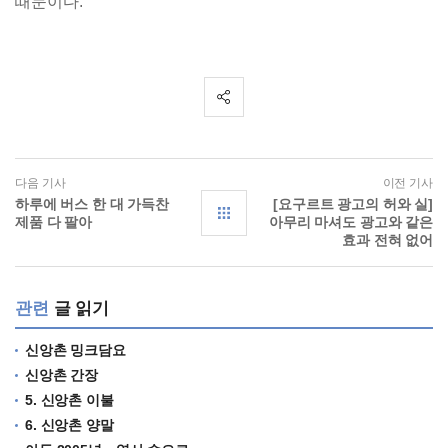
때문이다.
다음 기사
이전 기사
하루에 버스 한 대 가득찬
[요구르트 광고의 허와 실]
제품 다 팔아
아무리 마셔도 광고와 같은
효과 전혀 없어
관련
글 읽기
신앙촌 밍크담요
신앙촌 간장
5. 신앙촌 이불
6. 신앙촌 양말