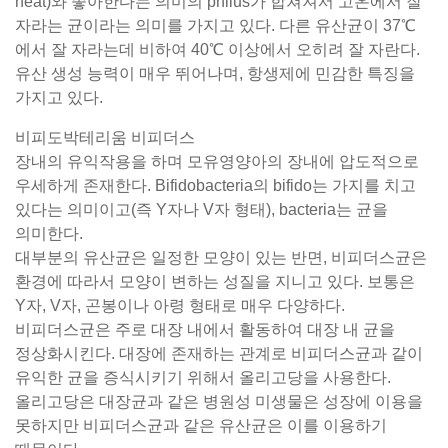
heat)와 좋아한다는 의미의 philus가 합쳐져서 고온에서 잘
자라는 균이라는 의미를 가지고 있다. 다른 유산균이 37℃
에서 잘 자라는데 비하여 40℃ 이상에서 오히려 잘 자란다.
유산 생성 능력이 매우 뛰어나며, 항생제에 민감한 특징을
가지고 있다.
비피도박테리움 비피더스
장내의 유익작용을 하며 모유영양아의 장내에 압도적으로
우세하게 존재한다. Bifidobacteria의 bifido는 가지를 치고
있다는 의미이고(즉 Y자나 V자 형태), bacteria는 균을
의미한다.
대부분의 유산균은 일정한 모양이 있는 반면, 비피더스균은
환경에 따라서 모양이 변하는 성질을 지니고 있다. 보통은
Y자, V자, 곤봉이나 아령 형태로 매우 다양하다.
비피더스균은 주로 대장 내에서 활동하여 대장 내 균을
정상화시킨다. 대장에 존재하는 관계로 비피더스균과 같이
유익한 균을 증식시키기 위해서 올리고당을 사용한다.
올리고당은 대장균과 같은 병원성 미생물은 성장에 이용을
못하지만 비피더스균과 같은 유산균은 이를 이용하기