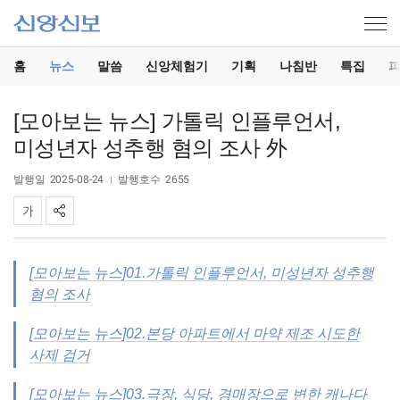
홈
뉴스
말씀
신앙체험기
기획
나침반
특집
[모아보는 뉴스] 가톨릭 인플루언서,
미성년자 성추행 혐의 조사 外
발행일
2025-08-24
발행호수
2655
[모아보는 뉴스]01.가톨릭 인플루언서, 미성년자 성추행
혐의 조사
[모아보는 뉴스]02.본당 아파트에서 마약 제조 시도한
사제 검거
[모아보는 뉴스]03.극장, 식당, 경매장으로 변한 캐나다