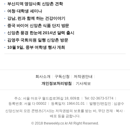
부산지역 영양사회 신앙촌 견학
여청·대학생 세미나
강남, 런과 함께 하는 건강이야기
중국 바이어 신앙촌 식품 단지 방문
신앙촌 풍경 한눈에 2014년 달력 출시
김영주 국회의원 일행 신앙촌 방문
10월 9일, 중부 여학생 행사 개최
회사소개
구독신청
저작권안내
개인정보처리방침
기사제보
주소: 서울 마포구 월드컵로36길 18, 609호
Tel:
02-3673-5774
등록번호: 서울 다 00002
등록일자: 1964.01.01
발행인/편집인 : 심광수
신앙신보의 모든 콘텐츠(기사)는 저작권법의 보호를 받는 바, 무단 전재 · 복사 ·
배포 등을 금합니다.
© 2018 theweekly.co.kr All Right Reserved.