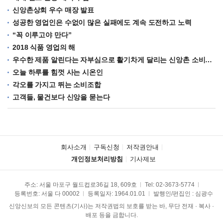
신앙촌상회 우수 매장 발표
성공한 영업인은 수없이 많은 실패에도 계속 도전하고 노력
“꼭 이루고야 만다”
2018 식품 영업의 해
우수한 제품 알린다는 자부심으로 활기차게 달리는 신앙촌 소비조합
오늘 하루를 힘껏 사는 시온인
각오를 가지고 뛰는 소비조합
고객들, 물건보다 신앙을 묻는다
회사소개
구독신청
저작권안내
개인정보처리방침
기사제보
주소: 서울 마포구 월드컵로36길 18, 609호
Tel:
02-3673-5774
등록번호: 서울 다 00002
등록일자: 1964.01.01
발행인/편집인 : 심광수
신앙신보의 모든 콘텐츠(기사)는 저작권법의 보호를 받는 바, 무단 전재 · 복사 ·
배포 등을 금합니다.