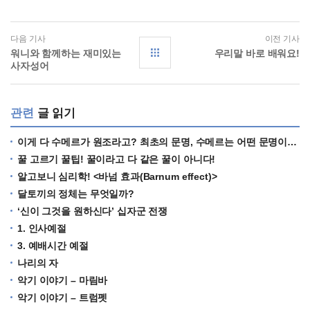
다음 기사
이전 기사
워니와 함께하는 재미있는
우리말 바로 배워요!
사자성어
관련
글 읽기
이게 다 수메르가 원조라고? 최초의 문명, 수메르는 어떤 문명이었을까?
꿀 고르기 꿀팁! 꿀이라고 다 같은 꿀이 아니다!
알고보니 심리학! <바넘 효과(Barnum effect)>
달토끼의 정체는 무엇일까?
‘신이 그것을 원하신다’ 십자군 전쟁
1. 인사예절
3. 예배시간 예절
나리의 자
악기 이야기 – 마림바
악기 이야기 – 트럼펫