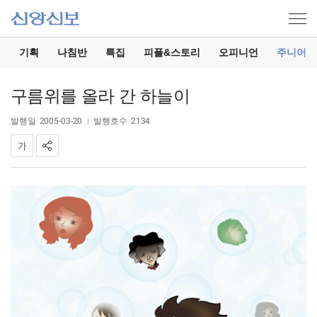
기
기획
나침반
특집
피플&스토리
오피니언
주니어
구름위를 올라 간 하늘이
발행일
2005-03-20
발행호수
2134