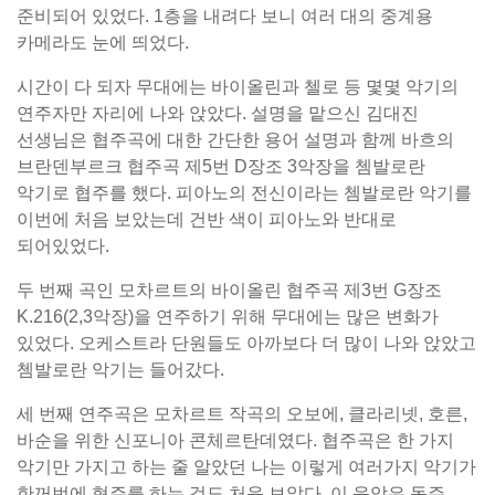
준비되어 있었다. 1층을 내려다 보니 여러 대의 중계용
카메라도 눈에 띄었다.
시간이 다 되자 무대에는 바이올린과 첼로 등 몇몇 악기의
연주자만 자리에 나와 앉았다. 설명을 맡으신 김대진
선생님은 협주곡에 대한 간단한 용어 설명과 함께 바흐의
브란덴부르크 협주곡 제5번 D장조 3악장을 쳄발로란
악기로 협주를 했다. 피아노의 전신이라는 쳄발로란 악기를
이번에 처음 보았는데 건반 색이 피아노와 반대로
되어있었다.
두 번째 곡인 모차르트의 바이올린 협주곡 제3번 G장조
K.216(2,3악장)을 연주하기 위해 무대에는 많은 변화가
있었다. 오케스트라 단원들도 아까보다 더 많이 나와 앉았고
쳄발로란 악기는 들어갔다.
세 번째 연주곡은 모차르트 작곡의 오보에, 클라리넷, 호른,
바순을 위한 신포니아 콘체르탄데였다. 협주곡은 한 가지
악기만 가지고 하는 줄 알았던 나는 이렇게 여러가지 악기가
한꺼번에 협주를 하는 것도 처음 보았다. 이 음악은 독주