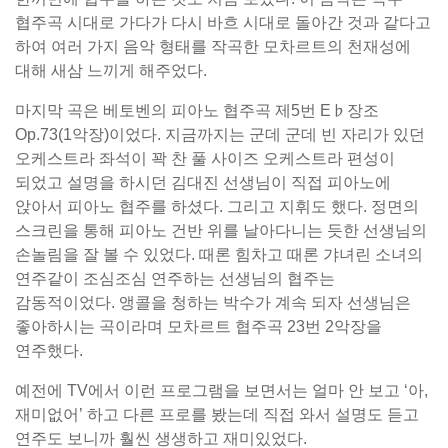
협주곡 시대로 가다가 다시 바흐 시대로 돌아간 것과 같다고
하여 여러 가지 음악 형태를 작곡한 모차르트의 천재성에
대해 새삼 느끼게 해주었다.
마지막 곡은 베토벤의 피아노 협주곡 제5번 E♭장조
Op.73(1악장)이었다. 지금까지는 군데 군데 빈 자리가 있던
오케스트라 좌석이 꽉 찬 풀 사이즈 오케스트라 편성이
되었고 설명을 하시던 김대진 선생님이 직접 피아노에
앉아서 피아노 협주를 하셨다. 그리고 지휘도 했다. 정면의
스크린을 통해 피아노 건반 위를 날아다니는 듯한 선생님의
손놀림을 잘 볼 수 있었다. 때론 힘차고 때론 갸녀린 소녀의
연주같이 조심조심 연주하는 선생님의 협주는
감동적이었다. 앵콜을 청하는 박수가 계속 되자 선생님은
좋아하시는 곡이라며 모차르트 협주곡 23번 2악장을
연주했다.
예전에 TV에서 이런 프로그램을 보면서는 얼마 안 보고 ‘아,
재미없어’ 하고 다른 프로를 봤는데 직접 와서 설명도 듣고
연주도 보니까 훨씬 생생하고 재미있었다.